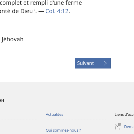
 complet et rempli d’une ferme
onté de Dieu ’. —
Col. 4:12
.
e Jéhovah
Suivant
AH
Actualités
Liens d'acc
Deman
Qui sommes-nous ?