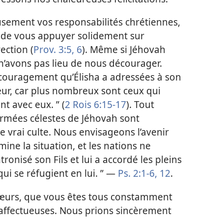
sement vos responsabilités chrétiennes,
i, de vous appuyer solidement sur
ection (
Prov. 3:5, 6
). Même si Jéhovah
 n’avons pas lieu de nous décourager.
ncouragement qu’Élisha a adressées à son
 peur, car plus nombreux sont ceux qui
t avec eux. ” (
2 Rois 6:15-17
). Tout
armées célestes de Jéhovah sont
e vrai culte. Nous envisageons l’avenir
ine la situation, et les nations ne
ntronisé son Fils et lui a accordé les pleins
ui se réfugient en lui. ” —
Ps. 2:1-6,
12
.
 sœurs, que vous êtes tous constamment
s affectueuses. Nous prions sincèrement