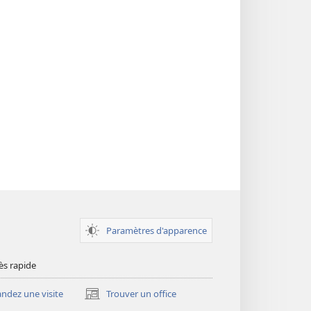
Paramètres d'apparence
ès rapide
dez une visite
Trouver un office
(ouvre