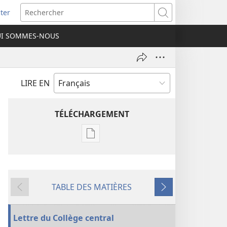
ter
e
Rechercher
I SOMMES-NOUS
lle
re)
LIRE EN
TÉLÉCHARGEMENT
Options
de
téléchargement
des
TABLE DES MATIÈRES
publications
Précédent
Suivant
numériques
Annuaire
Lettre du Collège central
2001