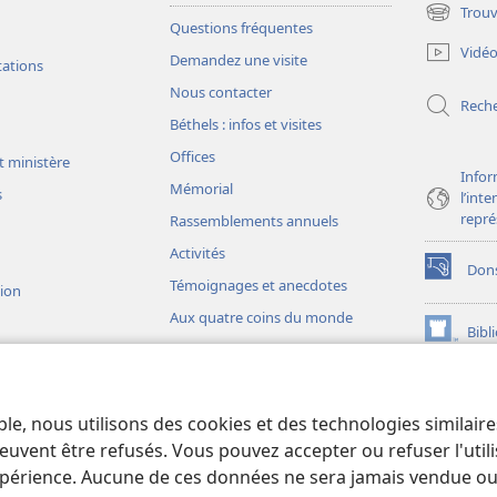
Trouv
(ouvre
Questions fréquentes
une
Vidé
Demandez une visite
nouvelle
tations
fenêtre)
Nous contacter
Rech
Béthels : infos et visites
Offices
t ministère
Infor
Mémorial
s
l’int
repré
Rassemblements annuels
Activités
Don
(ouvre
Témoignages et anecdotes
sion
une
Aux quatre coins du monde
nouvelle
Bibl
(ouvre
fenêtre)
une
JW L
nouvelle
ons théâtrales
fenêtre)
io)
ble, nous utilisons des cookies et des technologies similair
liques théâtrales
euvent être refusés. Vous pouvez accepter ou refuser l'uti
périence. Aucune de ces données ne sera jamais vendue ou u