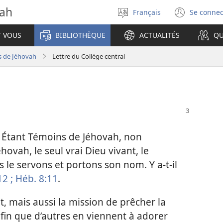
vah
Français
Se connec
Sélectionner
(ouvr
la
une
T VOUS
BIBLIOTHÈQUE
ACTUALITÉS
QU
langue
nouve
fenêt
s de Jéhovah
Lettre du Collège central
 Étant Témoins de Jéhovah, non
vah, le seul vrai Dieu vivant, le
 le servons et portons son nom. Y a-​t-​il
12 ;
Héb. 8:11
.
, mais aussi la mission de prêcher la
in que d’autres en viennent à adorer