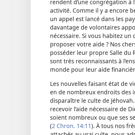
rendent d’une congrégation à l’
activité. Comme il y a encore b
un appel est lancé dans les pa
davantage de volontaires apport
nécessaire. Si vous habitez un 
proposer votre aide ? Nos cher
posséder leur propre Salle du R
sont très reconnaissants à l’e
monde pour leur aide financièr
Les nouvelles faisant état de v
en de nombreux endroits des in
disparaître le culte de Jéhovah
recevoir l’aide nécessaire de D
soient nombreux ou que ses se
(
2 Chron. 14:11
). À tous nos f
attachés au vrai culte, nous ad