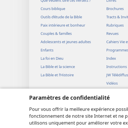
Que veulent dire ces versets ?
Livres
Cours biblique
Brochures
Outils d’étude de la Bible
Tracts & Invi
Paix intérieure et bonheur
Rubriques
Couples & familles
Revues
Adolescents et jeunes adultes
Cahiers Vie e
Enfants
Programme
La foi en Dieu
Index
La Bible et la science
Instructions
La Bible et l’Histoire
JW Télédiffu
Vidéos
Musique
Paramètres de confidentialité
Représentati
(version aud
Pour vous offrir la meilleure expérience possi
Lectures bib
fonctionnement de notre site Internet et ne p
utilisons uniquement pour améliorer votre ex