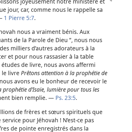
plissons joyeusement notre ministère
et
e jour, car, comme nous le rappelle sa
 —
1 Pierre 5:7
.
éhovah nous a vraiment bénis. Aux
uants de la Parole de Dieu ”, nous nous
es milliers d’autres adorateurs à la
r et pour nous rassasier à la table
s études de livre, nous avons affermi
le livre
Prêtons attention à la prophétie de
, nous avons eu le bonheur de recevoir le
a prophétie d’Isaïe, lumière pour tous les
ment bien remplie. —
Ps. 23:5
.
llions de frères et sœurs spirituels que
service pour Jéhovah ! N’est-​ce pas
fres de pointe enregistrés dans la