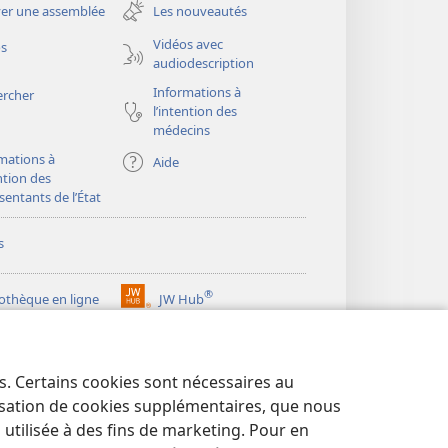
une
er une assemblée
Les nouveautés
nouvelle
fenêtre)
Vidéos avec
os
audiodescription
Informations à
ercher
l’intention des
médecins
mations à
Aide
ention des
sentants de l’État
s
®
iothèque en ligne
JW Hub
(ouvre
une
®
ibrary
Watchtower Library
nouvelle
fenêtre)
es. Certains cookies sont nécessaires au
lisation de cookies supplémentaires, que nous
tilisée à des fins de marketing. Pour en