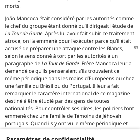
morts.
João Mancoca était considéré par les autorités comme
le chef du groupe étant donné qu’il dirigeait l’étude de
La Tour de Garde
. Après lui avoir fait subir ce traitement
atroce, on l’a emmené pour l’exécuter parce qu’il était
accusé de préparer une attaque
contre les Blancs,
selon le sens donné à tort par les autorités à un
paragraphe de
La Tour de Garde
. Frère Mancoca leur a
demandé ce qu’ils penseraient s’ils trouvaient ce
même périodique dans les mains d’Européens ou chez
une famille du Brésil ou du Portugal. Il leur a fait
remarquer le caractère international de ce magazine
destiné à être étudié par des gens de toutes
nationalités. Pour contrôler ses dires, les policiers l’ont
emmené chez une famille de Témoins de Jéhovah
portugais. Quand ils y ont vu le même périodique et
ont appris que cette famille avait étudié le même
article, ils ont changé d’avis au sujet de son exécution.
Paramètres de confidentialité