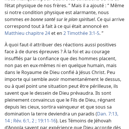
l’état physique de nos frères. ” Mais il a ajouté : “ Même
si notre condition physique est alarmante, nous
sommes
en bonne santé sur le plan spirituel
. Ce qui arrive
correspond tout à fait à ce qui était annoncé en
Matthieu chapitre 24
et en
2 Timothée 3:1-5
. ”
À quoi faut-​il attribuer des réactions aussi positives
face à de dures épreuves ? À la foi et au courage
insufflés par la confiance que des hommes placent,
non pas en eux-​mêmes ni en quelque humain, mais
dans le Royaume de Dieu confié à Jésus Christ. Peu
importe qui semble avoir momentanément le dessus,
ou à quel point une situation peut être périlleuse, ils
savent que le dessein de Dieu prévaudra. Ils sont
pleinement convaincus que le Fils de Dieu, régnant
depuis les cieux, sortira vainqueur et que sous sa
domination la terre deviendra un paradis (
Dan. 7:13,
14 ;
Rév. 6:1, 2 ;
19:11-16
). Les Témoins de Jéhovah
d’Angola savent par expérience que Dieu accorde dès