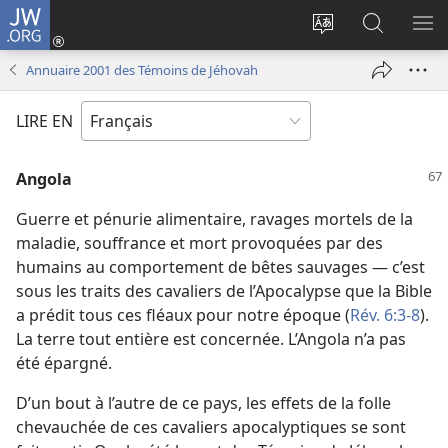
JW.ORG
Se
connecter
Changer
Recherch
AF
(ouvre
la
sur
LE
Annuaire 2001 des Témoins de Jéhovah
une
langue
JW.ORG
ME
nouvelle
du
LIRE EN
fenêtre)
site
Angola
Guerre et pénurie alimentaire, ravages mortels de la
maladie, souffrance et mort provoquées par des
humains au comportement de bêtes sauvages — c’est
sous les traits des cavaliers de l’Apocalypse que la Bible
a prédit tous ces fléaux pour notre époque (
Rév. 6:3-8
).
La terre tout entière est concernée. L’Angola n’a pas
été épargné.
D’un bout à l’autre de ce pays, les effets de la folle
chevauchée de ces cavaliers apocalyptiques se sont