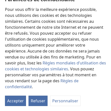
Frère Mancoca a été ramené à la prison de São Paulo,
Pour vous offrir la meilleure expérience possible,
avec les autres frères.
nous utilisons des cookies et des technologies
Toutefois, tout le monde n’était pas satisfait. Quand ils
similaires. Certains cookies sont nécessaires au
sont rentrés à la prison de São Paulo, le directeur, un
fonctionnement de notre site Internet et ne peuvent
Portugais malingre, a pris frère Mancoca “ sous sa
être refusés. Vous pouvez accepter ou refuser
garde ”. La “ garde ” signifiait passer tout l’après-midi
l'utilisation de cookies supplémentaires, que nous
sous le soleil brûlant, sans nourriture. Puis, à cinq
utilisons uniquement pour améliorer votre
heures, le directeur a saisi un fouet et a commencé à
expérience. Aucune de ces données ne sera jamais
en frapper frère Mancoca, qui raconte : “ Je n’ai jamais
vendue ou utilisée à des fins de marketing. Pour en
vu personne manier le fouet comme lui. Il a dit qu’il ne
savoir plus, lisez les
Règles mondiales d’utilisation des
s’arrêterait pas avant que je tombe mort. ” Il n’a pas
cookies et technologies similaires
. Vous pouvez
cessé de le fouetter sans pitié pendant une heure,
personnaliser vos paramètres à tout moment en
mais à la longue notre frère n’a plus senti la douleur.
vous rendant sur la page des
Règles de
Tout à coup, une irrépressible envie de dormir s’est
confidentialité
.
M
emparée de lui, au beau milieu de ce supplice. Le
la
directeur, épuisé, était convaincu que Mancoca était en
Accepter
Refuser
Personnaliser
ta
train de mourir ; aussi un soldat a-​t-​il traîné son corps
de
jusqu’à une caisse sous laquelle il l’a déposé. Quand la