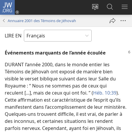
JW.ORG
Se
connecter
Changer
Recherch
AF
(ouvre
la
sur
LE
Annuaire 2001 des Témoins de Jéhovah
une
langue
JW.ORG
ME
nouvelle
du
LIRE EN
fenêtre)
site
Événements marquants de l’année écoulée
DURANT l’année 2000, dans le monde entier les
Témoins de Jéhovah ont exposé de manière bien
visible le verset biblique suivant dans leur Salle du
Royaume : “ Nous ne sommes pas de ceux qui
reculent [...], mais de ceux qui ont foi. ” (
Héb. 10:39
).
Cette affirmation est caractéristique de l’esprit qu’ils
manifestent dans l’accomplissement de leur ministère.
Quelques-uns trouvent difficile, il est vrai, de parler à
des inconnus, et certaines situations les rendent
parfois nerveux. Cependant, ayant foi en Jéhovah, ils