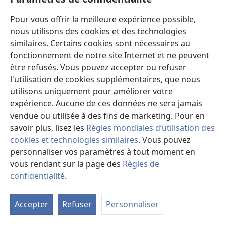
l’historique de l’emploi du nom Jéhovah dans les
Pour vous offrir la meilleure expérience possible,
traductions de la Bible. L’exposition présentait le travail
nous utilisons des cookies et des technologies
des premiers traducteurs et imprimeurs, tel William
similaires. Certains cookies sont nécessaires au
Tyndale, et mettait l’accent sur les obstacles auxquels
fonctionnement de notre site Internet et ne peuvent
ils ont été confrontés pour rendre la Bible accessible
être refusés. Vous pouvez accepter ou refuser
au public. Au nombre des visiteurs figuraient des
l'utilisation de cookies supplémentaires, que nous
étudiants de 13 écoles.
utilisons uniquement pour améliorer votre
Plus de 70 000 personnes ont visité l’exposition
expérience. Aucune de ces données ne sera jamais
itinérante
Les triangles violets
organisée au
Brésil
vendue ou utilisée à des fins de marketing. Pour en
l’année dernière. Les Témoins de Jéhovah espèrent
savoir plus, lisez les
Règles mondiales d’utilisation des
que, tout comme dans l’Iconium antique, de
cookies et technologies similaires
. Vous pouvez
nombreuses personnes garderont l’esprit ouvert sans
personnaliser vos paramètres à tout moment en
se laisser influencer par ceux qui déforment les faits,
vous rendant sur la page des
Règles de
et qu’elles sauront faire preuve de bon jugement
confidentialité
.
M
quand les vérités bibliques leur seront présentées.
la
Accepter
Refuser
Personnaliser
ta
On ‘ fait reconnaître la bonne nouvelle en justice ’
de