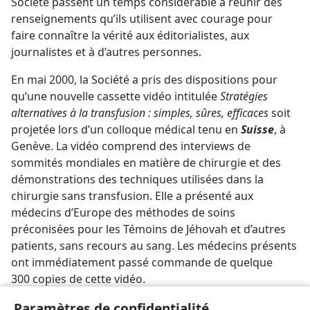
Société passent un temps considérable à réunir des
renseignements qu’ils utilisent avec courage pour
faire connaître la vérité aux éditorialistes, aux
journalistes et à d’autres personnes.
En mai 2000, la Société a pris des dispositions pour
qu’une nouvelle cassette vidéo intitulée
Stratégies
alternatives à la transfusion : simples, sûres, efficaces
soit
projetée lors d’un colloque médical tenu en
Suisse
, à
Genève. La vidéo comprend des interviews de
sommités mondiales en matière de chirurgie et des
démonstrations des techniques utilisées dans la
chirurgie sans transfusion. Elle a présenté aux
médecins d’Europe des méthodes de soins
préconisées pour les Témoins de Jéhovah et d’autres
patients, sans recours au sang. Les médecins présents
ont immédiatement passé commande de quelque
300 copies de cette vidéo.
En
Paramètres de confidentialité
Belgique
, on a organisé une exposition retraçant