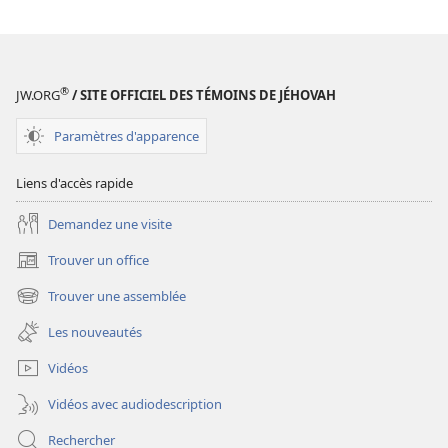
des
publications
numériques
Annuaire
®
JW.ORG
/ SITE OFFICIEL DES TÉMOINS DE JÉHOVAH
1991
des
Paramètres d'apparence
Témoins
de
Liens d'accès rapide
Jéhovah
Demandez une visite
Trouver un office
(ouvre
une
Trouver une assemblée
(ouvre
nouvelle
une
fenêtre)
Les nouveautés
nouvelle
fenêtre)
Vidéos
Vidéos avec audiodescription
Rechercher