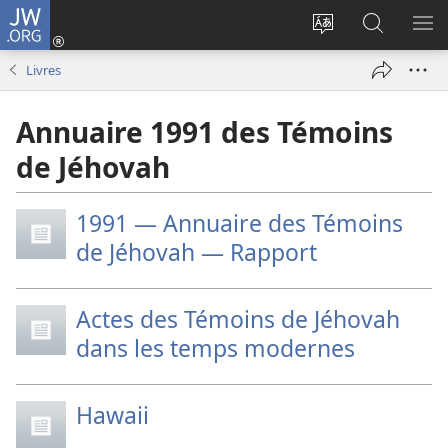
JW.ORG
Se
connecter
Changer
Recherch
AF
(ouvre
la
sur
LE
Livres
une
langue
JW.ORG
ME
nouvelle
du
Annuaire 1991 des Témoins
fenêtre)
site
de Jéhovah
1991 — Annuaire des Témoins
de Jéhovah — Rapport
Actes des Témoins de Jéhovah
dans les temps modernes
Hawaii