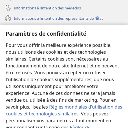
Informations à l’intention des médecins
Informations à l’intention des représentants de l’État
Aide
Paramètres de confidentialité
Dons
Pour vous offrir la meilleure expérience possible,
(ouvre
une
nous utilisons des cookies et des technologies
nouvelle
similaires. Certains cookies sont nécessaires au
Bibliothèque en ligne
(ouvre
fenêtre)
fonctionnement de notre site Internet et ne peuvent
une
®
JW Hub
être refusés. Vous pouvez accepter ou refuser
nouvelle
(ouvre
fenêtre)
l'utilisation de cookies supplémentaires, que nous
une
®
JW Library
nouvelle
utilisons uniquement pour améliorer votre
fenêtre)
expérience. Aucune de ces données ne sera jamais
Watchtower Library
vendue ou utilisée à des fins de marketing. Pour en
savoir plus, lisez les
Règles mondiales d’utilisation des
cookies et technologies similaires
. Vous pouvez
personnaliser vos paramètres à tout moment en
Copyright
© 2026 Watch Tower Bible and Tract Society of Pennsylvania.
vous rendant sur la page des
Règles de