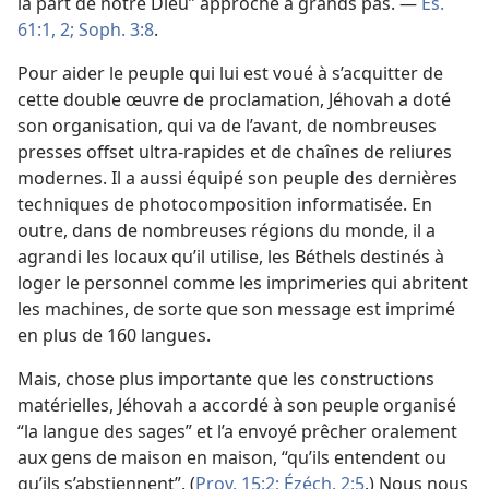
la part de notre Dieu” approche à grands pas. —
És.
61:1, 2;
Soph. 3:8
.
Pour aider le peuple qui lui est voué à s’acquitter de
cette double œuvre de proclamation, Jéhovah a doté
son organisation, qui va de l’avant, de nombreuses
presses offset ultra-rapides et de chaînes de reliures
modernes. Il a aussi équipé son peuple des dernières
techniques de photocomposition informatisée. En
outre, dans de nombreuses régions du monde, il a
agrandi les locaux qu’il utilise, les Béthels destinés à
loger le personnel comme les imprimeries qui abritent
les machines, de sorte que son message est imprimé
en plus de 160 langues.
Mais, chose plus importante que les constructions
matérielles, Jéhovah a accordé à son peuple organisé
“la langue des sages” et l’a envoyé prêcher oralement
aux gens de maison en maison, “qu’ils entendent ou
qu’ils s’abstiennent”. (
Prov. 15:2;
Ézéch. 2:5
.) Nous nous