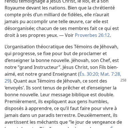
rendu témoignage à Jésus Christ, le Roi, et à son
Royaume devant les nations. Bien que la chrétienté
compte près d’un milliard de fidèles, elle n’aurait
jamais pu accomplir une telle œuvre, car elle est
désorganisée; chacun de ses membres fait ce qui est
droit à ses propres yeux. — Voir
Proverbes 26:12
.
L’organisation théocratique des Témoins de Jéhovah,
qui progresse, se fixe pour but de proclamer et
d’enseigner la bonne nouvelle. Jéhovah, son Chef, est
notre “grand Instructeur”. Jésus Christ, son Fils bien-
aimé, est notre grand Enseignant (
És. 30:20;
Mat. 7:28,
29
). Quant aux
Témoins de Jéhovah, ce sont des
‘envoyés’. Ils sont tenus de prêcher et d’enseigner la
bonne nouvelle. Leur message biblique est double.
Premièrement, ils expliquent aux gens humbles,
disposés à apprendre, ce qu’il faut faire pour vivre à
jamais dans un paradis terrestre. Deuxièmement, ils
avertissent les méchants que “le jour de vengeance de