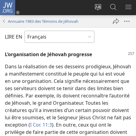
JW.ORG
Se
connecter
Changer
Recherch
AF
(ouvre
la
sur
LE
Annuaire 1983 des Témoins de Jéhovah
une
langue
JW.ORG
ME
nouvelle
du
LIRE EN
fenêtre)
site
L’organisation de Jéhovah progresse
Dans la réalisation de ses desseins prodigieux, Jéhovah
a manifestement constitué le peuple qui lui est voué
en une organisation. Cela signifie nécessairement que
ses serviteurs doivent se tenir dans des limites bien
définies. Par exemple, ils doivent reconnaître l’autorité
de Jéhovah, le grand Organisateur. Toutes les
créatures qu’il a investies d’un certain pouvoir doivent
lui être soumises, et le Seigneur Jésus Christ ne fait pas
exception (
I Cor. 11:3
). En outre, ceux qui ont le
privilège de faire partie de cette organisation doivent