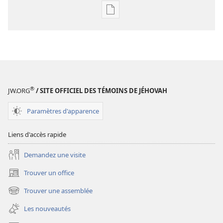
Options
de
téléchargement
des
publications
numériques
Annuaire
®
JW.ORG
/ SITE OFFICIEL DES TÉMOINS DE JÉHOVAH
1983
des
Paramètres d'apparence
Témoins
de
Liens d'accès rapide
Jéhovah
Demandez une visite
Trouver un office
(ouvre
une
Trouver une assemblée
(ouvre
nouvelle
une
fenêtre)
Les nouveautés
nouvelle