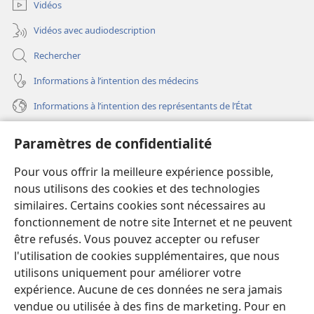
fenêtre)
Vidéos
Vidéos avec audiodescription
Rechercher
Informations à l’intention des médecins
Informations à l’intention des représentants de l’État
Aide
Paramètres de confidentialité
Dons
Pour vous offrir la meilleure expérience possible,
(ouvre
une
nous utilisons des cookies et des technologies
nouvelle
similaires. Certains cookies sont nécessaires au
Bibliothèque en ligne
(ouvre
fenêtre)
fonctionnement de notre site Internet et ne peuvent
une
®
JW Hub
être refusés. Vous pouvez accepter ou refuser
nouvelle
(ouvre
fenêtre)
l'utilisation de cookies supplémentaires, que nous
une
®
JW Library
nouvelle
utilisons uniquement pour améliorer votre
fenêtre)
expérience. Aucune de ces données ne sera jamais
Watchtower Library
vendue ou utilisée à des fins de marketing. Pour en