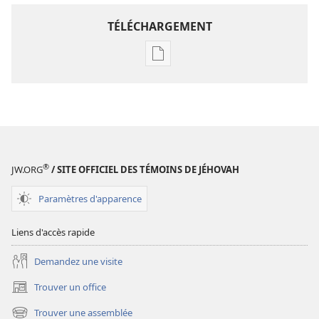
TÉLÉCHARGEMENT
Options
de
téléchargement
des
publications
numériques
Annuaire
®
JW.ORG
/ SITE OFFICIEL DES TÉMOINS DE JÉHOVAH
1983
des
Paramètres d'apparence
Témoins
de
Liens d'accès rapide
Jéhovah
Demandez une visite
Trouver un office
(ouvre
une
Trouver une assemblée
(ouvre