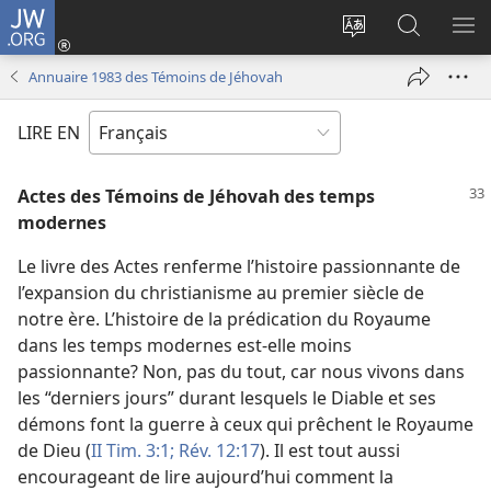
JW.ORG
Se
connecter
Changer
Recherch
AF
(ouvre
la
sur
LE
Annuaire 1983 des Témoins de Jéhovah
une
langue
JW.ORG
ME
nouvelle
du
LIRE EN
fenêtre)
site
Actes des Témoins de Jéhovah des temps
modernes
Le livre des Actes renferme l’histoire passionnante de
l’expansion du christianisme au premier siècle de
notre ère. L’histoire de la prédication du Royaume
dans les temps modernes est-​elle moins
passionnante? Non, pas du tout, car nous vivons dans
les “derniers jours” durant lesquels le Diable et ses
démons font la guerre à ceux qui prêchent le Royaume
de Dieu (
II Tim. 3:1;
Rév. 12:17
). Il est tout aussi
encourageant de lire aujourd’hui comment la