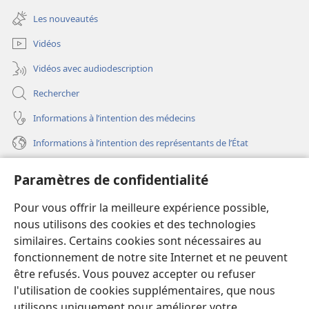
nouvelle
une
fenêtre)
Les nouveautés
nouvelle
fenêtre)
Vidéos
Vidéos avec audiodescription
Rechercher
Informations à l’intention des médecins
Informations à l’intention des représentants de l’État
Aide
Paramètres de confidentialité
Dons
Pour vous offrir la meilleure expérience possible,
(ouvre
une
nous utilisons des cookies et des technologies
nouvelle
similaires. Certains cookies sont nécessaires au
Bibliothèque en ligne
(ouvre
fenêtre)
fonctionnement de notre site Internet et ne peuvent
une
®
JW Hub
être refusés. Vous pouvez accepter ou refuser
nouvelle
(ouvre
fenêtre)
l'utilisation de cookies supplémentaires, que nous
une
®
JW Library
nouvelle
utilisons uniquement pour améliorer votre