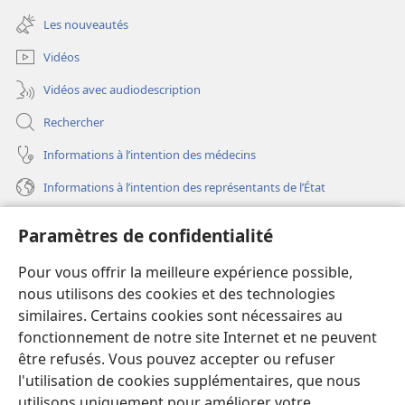
nouvelle
une
fenêtre)
Les nouveautés
nouvelle
fenêtre)
Vidéos
Vidéos avec audiodescription
Rechercher
Informations à l’intention des médecins
Informations à l’intention des représentants de l’État
Aide
Paramètres de confidentialité
Dons
Pour vous offrir la meilleure expérience possible,
(ouvre
une
nous utilisons des cookies et des technologies
nouvelle
similaires. Certains cookies sont nécessaires au
Bibliothèque en ligne
(ouvre
fenêtre)
fonctionnement de notre site Internet et ne peuvent
une
®
JW Hub
être refusés. Vous pouvez accepter ou refuser
nouvelle
(ouvre
fenêtre)
l'utilisation de cookies supplémentaires, que nous
une
®
JW Library
nouvelle
utilisons uniquement pour améliorer votre