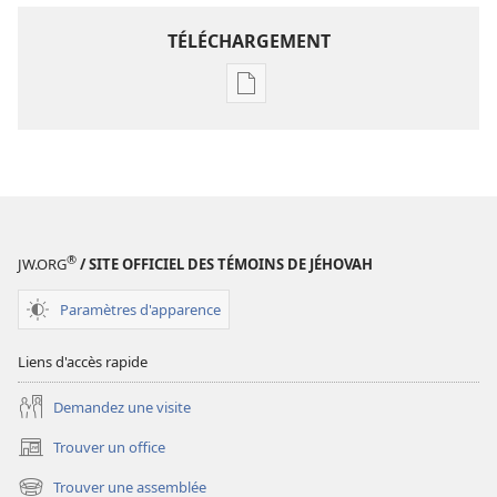
TÉLÉCHARGEMENT
Options
de
téléchargement
des
publications
numériques
Annuaire
®
JW.ORG
/ SITE OFFICIEL DES TÉMOINS DE JÉHOVAH
1982
des
Paramètres d'apparence
Témoins
de
Liens d'accès rapide
Jéhovah
Demandez une visite
Trouver un office
(ouvre
une
Trouver une assemblée
(ouvre