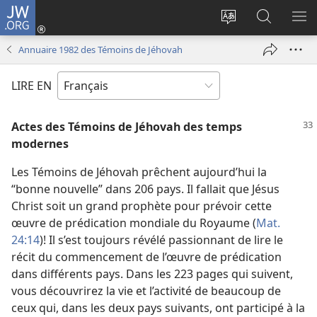
JW.ORG
Se
connecter
Changer
Recherch
AF
(ouvre
la
sur
LE
Annuaire 1982 des Témoins de Jéhovah
une
langue
JW.ORG
ME
nouvelle
du
LIRE EN
fenêtre)
site
Actes des Témoins de Jéhovah des temps
modernes
Les Témoins de Jéhovah prêchent aujourd’hui la
“bonne nouvelle” dans 206 pays. Il fallait que Jésus
Christ soit un grand prophète pour prévoir cette
œuvre de prédication mondiale du Royaume (
Mat.
24:14
)! Il s’est toujours révélé passionnant de lire le
récit du commencement de l’œuvre de prédication
dans différents pays. Dans les 223 pages qui suivent,
vous découvrirez la vie et l’activité de beaucoup de
ceux qui, dans les deux pays suivants, ont participé à la