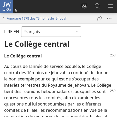
JW.ORG
Se
connecter
Changer
Recherch
AF
(ouvre
la
sur
LE
Annuaire 1978 des Témoins de Jéhovah
une
langue
JW.ORG
ME
nouvelle
du
LIRE EN
fenêtre)
site
Le Collège central
Le Collège central
Au cours de l’année de service écoulée, le Collège
central des Témoins de Jéhovah a continué de donner
le bon exemple pour ce qui est de s’occuper des
intérêts terrestres du Royaume de Jéhovah. Le Collège
tient des réunions
hebdomadaires, auxquelles sont
représentés tous les comités, afin d’examiner les
questions qui lui sont soumises par les différents
comités de filiale, les recommandations en vue de la
nomination de membres du personnel des filiales et