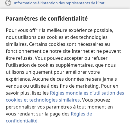
Informations à l’intention des représentants de l’État
Aide
Paramètres de confidentialité
Dons
Pour vous offrir la meilleure expérience possible,
(ouvre
une
nous utilisons des cookies et des technologies
nouvelle
similaires. Certains cookies sont nécessaires au
Bibliothèque en ligne
(ouvre
fenêtre)
fonctionnement de notre site Internet et ne peuvent
une
®
JW Hub
être refusés. Vous pouvez accepter ou refuser
nouvelle
(ouvre
fenêtre)
l'utilisation de cookies supplémentaires, que nous
une
®
JW Library
nouvelle
utilisons uniquement pour améliorer votre
fenêtre)
expérience. Aucune de ces données ne sera jamais
Watchtower Library
vendue ou utilisée à des fins de marketing. Pour en
savoir plus, lisez les
Règles mondiales d’utilisation des
cookies et technologies similaires
. Vous pouvez
personnaliser vos paramètres à tout moment en
Copyright
© 2026 Watch Tower Bible and Tract Society of Pennsylvania.
vous rendant sur la page des
Règles de
CONDITIONS D’UTILISATION
|
RÈGLES DE CONFIDENTIALITÉ
|
confidentialité
.
M
PARAMÈTRES DE CONFIDENTIALITÉ