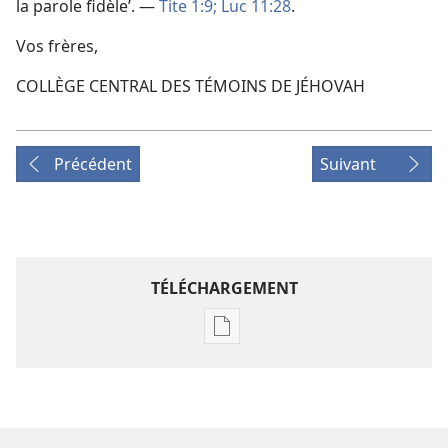
la parole fidèle’. —
Tite 1:9;
Luc 11:28
.
Vos frères,
COLLÈGE CENTRAL DES TÉMOINS DE JÉHOVAH
Précédent
Suivant
TÉLÉCHARGEMENT
Options
de
téléchargement
des
publications