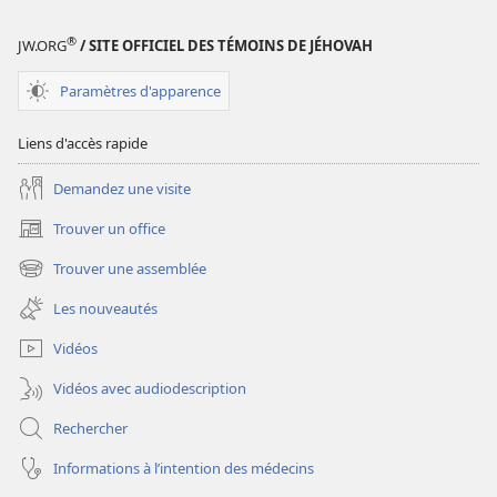
numériques
Annuaire
®
JW.ORG
/ SITE OFFICIEL DES TÉMOINS DE JÉHOVAH
1978
des
Paramètres d'apparence
Témoins
de
Liens d'accès rapide
Jéhovah
Demandez une visite
Trouver un office
(ouvre
une
Trouver une assemblée
(ouvre
nouvelle
une
fenêtre)
Les nouveautés
nouvelle
fenêtre)
Vidéos
Vidéos avec audiodescription
Rechercher
Informations à l’intention des médecins