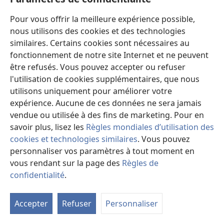
de bonnes occasions d’annoncer la bonne nouvelle. (...)
Le Seigneur a béni nos efforts conjugués pour faire
Pour vous offrir la meilleure expérience possible,
avancer son œuvre.”
nous utilisons des cookies et des technologies
similaires. Certains cookies sont nécessaires au
Certains, dont les espoirs furent déçus en 1914,
fonctionnement de notre site Internet et ne peuvent
abandonnèrent la vérité. Mais la plupart des frères
être refusés. Vous pouvez accepter ou refuser
restèrent fidèles. Aujourd’hui, nous savons qu’ils
l'utilisation de cookies supplémentaires, que nous
avaient raison de croire que les 2 520 années des
utilisons uniquement pour améliorer votre
temps des Gentils arriveraient à leur terme vers le
expérience. Aucune de ces données ne sera jamais
er
1
octobre 1914. Le Royaume messianique commença
vendue ou utilisée à des fins de marketing. Pour en
alors à régner dans les cieux. L’un des plus grands
savoir plus, lisez les
Règles mondiales d’utilisation des
événements de l’histoire des hommes s’était produit,
cookies et technologies similaires
. Vous pouvez
et les frères avaient eu le privilège de l’annoncer !
personnaliser vos paramètres à tout moment en
vous rendant sur la page des
Règles de
PHOTO-DRAME DE LA CRÉATION
confidentialité
.
M
1915 a été également une année mémorable,
la
particulièrement en raison de la présentation du
Accepter
Refuser
Personnaliser
ta
“Photo-Drame de la Création”. Il s’agissait du récit de la
de
Bible concernant les desseins de Dieu à l’égard de la