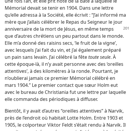
une fois l’an, et elle prit note de la date à laquelle le
Mémorial devait se tenir en 1904. Dans une lettre
qu’elle adressa à la Société, elle écrivit : “J’ai informé ma
mère que j’allais célébrer le Repas du Seigneur le jour
anniversaire de la mort de Jésus, en même
temps
que d’autres chrétiens un peu partout dans le monde.
Elle m’a donné des raisins secs, ‘le fruit de la vigne’,
avec lesquels j’ai fait du vin, et j’ai également préparé
un pain sans levain. J’ai célébré la fête
toute seule
. À
cette époque-​là, il n’y avait personne avec des ‘oreilles
attentives’, à des kilomètres à la ronde. Pourtant, je
n’oublierai jamais ce premier Mémorial célébré en
mars 1904.” Le premier contact que sœur Holm eut
avec le bureau de Christiania fut une lettre par laquelle
elle commanda des périodiques à diffuser.
Bientôt, il y avait d’autres “oreilles attentives” à Narvik,
près de l’endroit où habitait Lotte Holm. Entre 1903 et
1905, le colporteur Viktor Feldt s’était rendu à Narvik. Il