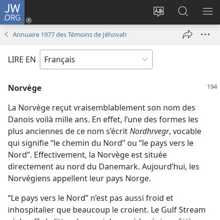
JW.ORG
Se
connecter
Changer
Recherch
AF
(ouvre
la
sur
LE
Annuaire 1977 des Témoins de Jéhovah
une
langue
JW.ORG
ME
nouvelle
du
LIRE EN
fenêtre)
site
Norvège
La Norvège reçut vraisemblablement son nom des
Danois voilà mille ans. En effet, l’une des formes les
plus anciennes de ce nom s’écrit
Nordhrvegr
, vocable
qui signifie “le chemin du Nord” ou “le pays vers le
Nord”. Effectivement, la Norvège est située
directement au nord du Danemark. Aujourd’hui, les
Norvégiens appellent leur pays Norge.
“Le pays vers le Nord” n’est pas aussi froid et
inhospitalier que beaucoup le croient. Le Gulf Stream