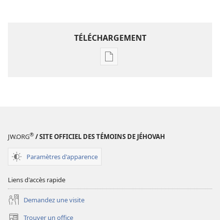
TÉLÉCHARGEMENT
Options
de
téléchargement
des
publications
numériques
Annuaire
®
JW.ORG
/ SITE OFFICIEL DES TÉMOINS DE JÉHOVAH
1976
des
Paramètres d'apparence
Témoins
de
Liens d'accès rapide
Jéhovah
Demandez une visite
Trouver un office