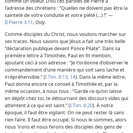
comme un voleur. D’où ces paroles de Pierre à
l’adresse des chrétiens : “Quelles ne doivent pas être la
sainteté de votre conduite et votre piété (...) !” —
II Pierre 3:11
,
Osty
.
Comme disciples du Christ, nous voulons marcher sur
ses traces. Nous savons que Jésus a fait une très belle
“déclaration publique devant Ponce Pilate”. Dans sa
première lettre à Timothée, Paul en fit mention,
ajoutant ceci à son adresse : “Je t’ordonne d’observer le
commandement d’une manière qui soit sans tache et
irrépréhensible.” (
I Tim. 6:13, 14
). Dans la même lettre,
Paul donna encore ce conseil à Timothée et, par la
même occasion, à nous tous : “Garde ce qu’on laisse
en dépôt chez toi, te détournant des discours vides qui
attentent à ce qui est saint.” (
I Tim. 6:20
). À notre
époque, il faut être vigilant. On ne peut rester là sans
rien faire. Il faut être occupé. Si nous le sommes, alors
nous ‘irons et nous ferons des disciples des gens de