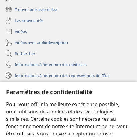
(ouvre
une
Trouver une assemblée
(ouvre
nouvelle
une
fenêtre)
Les nouveautés
nouvelle
fenêtre)
Vidéos
Vidéos avec audiodescription
Rechercher
Informations à l’intention des médecins
Informations à l’intention des représentants de l’État
Aide
Paramètres de confidentialité
Dons
Pour vous offrir la meilleure expérience possible,
(ouvre
une
nous utilisons des cookies et des technologies
nouvelle
similaires. Certains cookies sont nécessaires au
Bibliothèque en ligne
(ouvre
fenêtre)
fonctionnement de notre site Internet et ne peuvent
une
®
JW Hub
être refusés. Vous pouvez accepter ou refuser
nouvelle
(ouvre