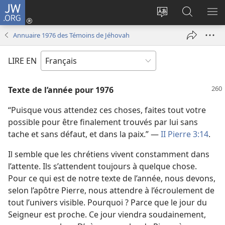
JW.ORG
Se
connecter
Changer
Recherch
AF
(ouvre
la
sur
LE
Annuaire 1976 des Témoins de Jéhovah
une
langue
JW.ORG
ME
nouvelle
du
LIRE EN
fenêtre)
site
Texte de l’année pour 1976
“Puisque vous attendez ces choses, faites tout votre
possible pour être finalement trouvés par lui sans
tache et sans défaut, et dans la paix.” —
II Pierre 3:14
.
Il semble que les chrétiens vivent constamment dans
l’attente. Ils s’attendent toujours à quelque chose.
Pour ce qui est de notre texte de l’année, nous devons,
selon l’apôtre Pierre, nous attendre à l’écroulement de
tout l’univers visible. Pourquoi ? Parce que le jour du
Seigneur est proche. Ce jour viendra soudainement,