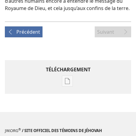
d’autres humains encore à entendre le message du
Royaume de Dieu, et cela jusqu’aux confins de la terre.
Précédent
Suivant
TÉLÉCHARGEMENT
Options
de
téléchargement
des
publications
numériques
Annuaire
®
JW.ORG
/ SITE OFFICIEL DES TÉMOINS DE JÉHOVAH
1971