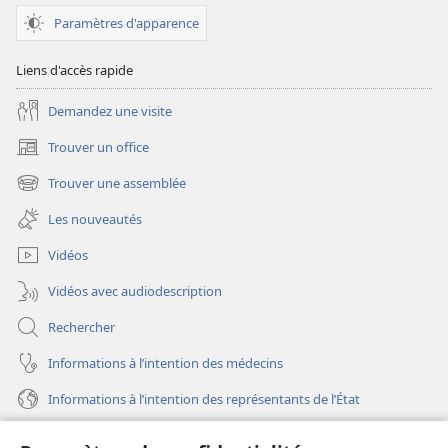
des
Paramètres d'apparence
Témoins
de
Liens d'accès rapide
Jéhovah
Demandez une visite
Trouver un office
(ouvre
une
Trouver une assemblée
(ouvre
nouvelle
une
fenêtre)
Les nouveautés
nouvelle
fenêtre)
Vidéos
Vidéos avec audiodescription
Rechercher
Informations à l’intention des médecins
Informations à l’intention des représentants de l’État
Aide