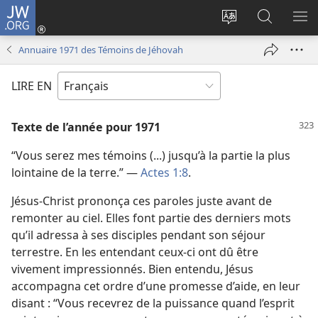
JW.ORG
Se
connecter
Changer
Recherch
AF
(ouvre
la
sur
LE
Annuaire 1971 des Témoins de Jéhovah
une
langue
JW.ORG
ME
nouvelle
du
LIRE EN
fenêtre)
site
Texte de l’année pour 1971
“Vous serez mes témoins (...) jusqu’à la partie la plus
lointaine de la terre.” —
Actes 1:8
.
Jésus-Christ prononça ces paroles juste avant de
remonter au ciel. Elles font partie des derniers mots
qu’il adressa à ses disciples pendant son séjour
terrestre. En les entendant ceux-ci ont dû être
vivement impressionnés. Bien entendu, Jésus
accompagna cet ordre d’une promesse d’aide, en leur
disant : “Vous recevrez de la puissance quand l’esprit