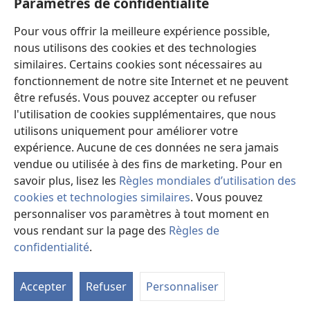
Paramètres de confidentialité
Dons
Pour vous offrir la meilleure expérience possible,
(ouvre
une
nous utilisons des cookies et des technologies
nouvelle
similaires. Certains cookies sont nécessaires au
Bibliothèque en ligne
(ouvre
fenêtre)
fonctionnement de notre site Internet et ne peuvent
une
®
JW Hub
être refusés. Vous pouvez accepter ou refuser
nouvelle
(ouvre
fenêtre)
l'utilisation de cookies supplémentaires, que nous
une
®
JW Library
nouvelle
utilisons uniquement pour améliorer votre
fenêtre)
expérience. Aucune de ces données ne sera jamais
Watchtower Library
vendue ou utilisée à des fins de marketing. Pour en
savoir plus, lisez les
Règles mondiales d’utilisation des
cookies et technologies similaires
. Vous pouvez
personnaliser vos paramètres à tout moment en
Copyright
© 2026 Watch Tower Bible and Tract Society of Pennsylvania.
vous rendant sur la page des
Règles de
CONDITIONS D’UTILISATION
|
RÈGLES DE CONFIDENTIALITÉ
|
confidentialité
.
M
PARAMÈTRES DE CONFIDENTIALITÉ
la
Accepter
Refuser
Personnaliser
ta
de