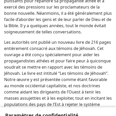
puissants pour répandre sa propagande athée et a
exercé des pressions sur les proclamateurs de la
bonne nouvelle. Néanmoins, il a été généralement plus
facile d’aborder les gens et de leur parler de Dieu et de
la Bible. Il y a quelques années, tout le monde évitait
soigneusement de telles conversations.
Les autorités ont publié un nouveau livre de 216 pages
entièrement consacré aux témoins de Jéhovah. Cet
ouvrage a été conçu spécialement pour aider les
propagandistes athées et pour faire peur à quiconque
voudrait se mettre en rapport avec les témoins de
Jéhovah. Le livre est intitulé “Les témoins de Jéhovah”.
Notre œuvre y est présentée comme étant favorable
au monde occidental capitaliste, et nos doctrines
comme aidant les dirigeants de l’Ouest à tenir les
masses assujetties et à les exploiter, tout en incitant les
populations des pays de l’Est à rejeter le système
communiste. À titre de “preuves” de ces mensonges, le
Paramètres de confidentialité