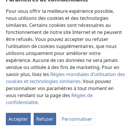
livre présente des citations falsifiées de nos
publications. Pour vous donner une idée de la façon
Pour vous offrir la meilleure expérience possible,
dont les auteurs tordent la vérité sans vergogne,
nous utilisons des cookies et des technologies
citons une déclaration qu’ils prétendent avoir tirée de
similaires. Certains cookies sont nécessaires au
notre brochure
La guérison des nations est proche
.
fonctionnement de notre site Internet et ne peuvent
D’après eux, cette brochure aurait déclaré : “Les USA
être refusés. Vous pouvez accepter ou refuser
sont le peuple béni dont Jéhovah est le Dieu.”
l'utilisation de cookies supplémentaires, que nous
utilisons uniquement pour améliorer votre
Mais ces méthodes peu sensées utilisées par les
expérience. Aucune de ces données ne sera jamais
autorités ont produit l’effet contraire. Au lieu
vendue ou utilisée à des fins de marketing. Pour en
d’éloigner les gens des témoins de Jéhovah, ce livre
savoir plus, lisez les
Règles mondiales d’utilisation des
aide ceux qui parviennent à entrer en relation avec
cookies et technologies similaires
. Vous pouvez
nous à prendre position plus rapidement. En effet, dès
personnaliser vos paramètres à tout moment en
qu’ils se rendent compte combien ils ont été trompés
vous rendant sur la page des
Règles de
par les autorités, ils discernent facilement où est la
confidentialité
.
vérité et où se trouve l’erreur.
M
la
Il y a plusieurs années, quelques frères sont allés
Accepter
Refuser
Personnaliser
ta
s’établir dans une petite ville où le besoin était grand.
de
Leur foi et leurs efforts ont été abondamment bénis. À