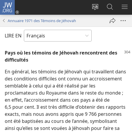
JW.ORG
Se
connecter
Changer
Recherch
AF
(ouvre
la
sur
LE
Annuaire 1971 des Témoins de Jéhovah
une
langue
JW.ORG
ME
nouvelle
du
LIRE EN
fenêtre)
site
Pays où les témoins de Jéhovah rencontrent des
difficultés
En général, les témoins de Jéhovah qui travaillent dans
des conditions difficiles ont connu un accroissement
semblable à celui qui a été réalisé par les
proclamateurs du Royaume dans le reste du monde ;
en effet, l’accroissement dans ces pays a été de
6,5 pour cent. Il est très difficile d’obtenir des rapports
exacts, mais nous avons appris que 9 766 personnes
ont été baptisées au cours de l’année, symbolisant
ainsi qu’elles se sont vouées à Jéhovah pour faire sa