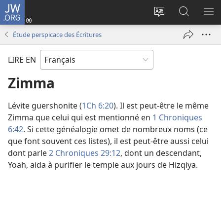
JW.ORG
Se
connecter
Changer
Recherch
AF
(ouvre
la
sur
LE
Étude perspicace des Écritures
une
langue
JW.ORG
ME
nouvelle
du
LIRE EN
fenêtre)
site
Zimma
Lévite guershonite (
1Ch 6:20
). Il est peut-être le même
Zimma que celui qui est mentionné en
1 Chroniques
6:42
. Si cette généalogie omet de nombreux noms (ce
que font souvent ces listes), il est peut-être aussi celui
dont parle
2 Chroniques 29:12
, dont un descendant,
Yoah, aida à purifier le temple aux jours de Hizqiya.