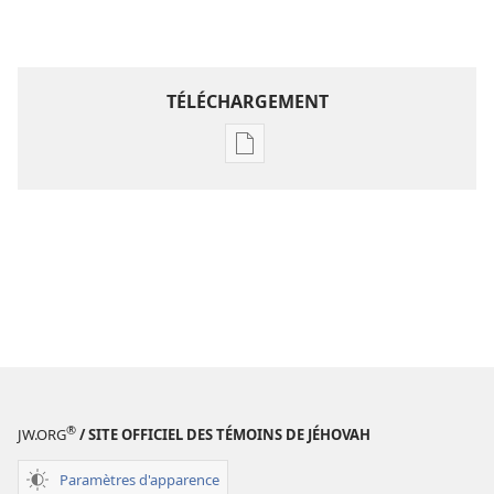
TÉLÉCHARGEMENT
Options
de
téléchargement
des
publications
numériques
Étude
perspicace
des
Écritures
®
JW.ORG
/ SITE OFFICIEL DES TÉMOINS DE JÉHOVAH
Paramètres d'apparence