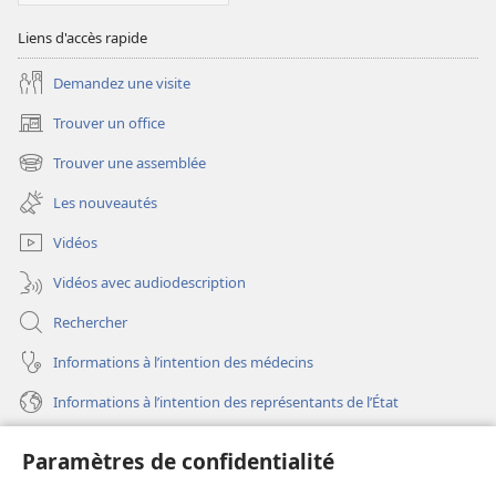
Liens d'accès rapide
Demandez une visite
Trouver un office
(ouvre
une
Trouver une assemblée
(ouvre
nouvelle
une
fenêtre)
Les nouveautés
nouvelle
fenêtre)
Vidéos
Vidéos avec audiodescription
Rechercher
Informations à l’intention des médecins
Informations à l’intention des représentants de l’État
Aide
Paramètres de confidentialité