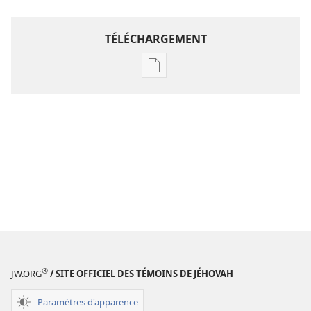
TÉLÉCHARGEMENT
Options
de
téléchargement
des
publications
numériques
Étude
perspicace
des
Écritures
®
JW.ORG
/ SITE OFFICIEL DES TÉMOINS DE JÉHOVAH
Paramètres d'apparence