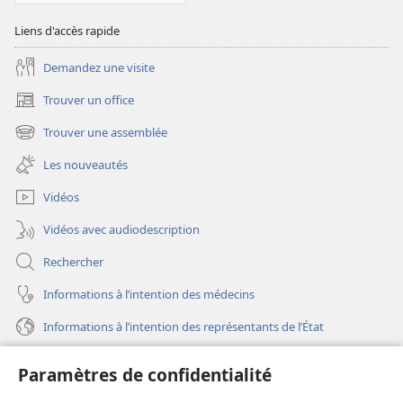
Liens d'accès rapide
Demandez une visite
Trouver un office
(ouvre
une
Trouver une assemblée
(ouvre
nouvelle
une
fenêtre)
Les nouveautés
nouvelle
fenêtre)
Vidéos
Vidéos avec audiodescription
Rechercher
Informations à l’intention des médecins
Informations à l’intention des représentants de l’État
Aide
Paramètres de confidentialité