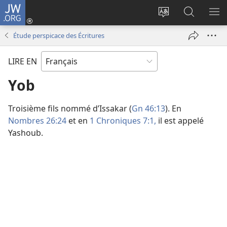
JW.ORG
Se
connecter
Changer
Recherch
AF
(ouvre
la
sur
LE
Étude perspicace des Écritures
une
langue
JW.ORG
ME
nouvelle
du
LIRE EN
fenêtre)
site
Yob
Troisième fils nommé d’Issakar (
Gn 46:13
). En
Nombres 26:24
et en
1 Chroniques 7:1,
il est appelé
Yashoub.