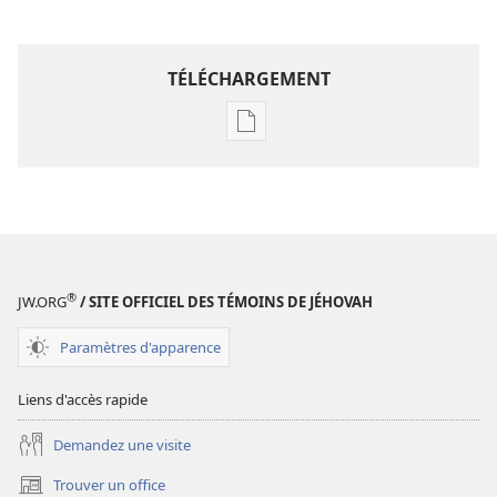
TÉLÉCHARGEMENT
Options
de
téléchargement
des
publications
numériques
Étude
®
JW.ORG
/ SITE OFFICIEL DES TÉMOINS DE JÉHOVAH
perspicace
des
Paramètres d'apparence
Écritures
Liens d'accès rapide
Demandez une visite
Trouver un office
(ouvre