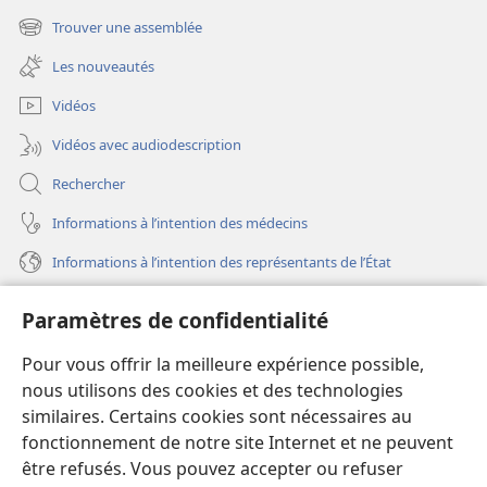
une
Trouver une assemblée
(ouvre
nouvelle
une
fenêtre)
Les nouveautés
nouvelle
fenêtre)
Vidéos
Vidéos avec audiodescription
Rechercher
Informations à l’intention des médecins
Informations à l’intention des représentants de l’État
Aide
Paramètres de confidentialité
Dons
Pour vous offrir la meilleure expérience possible,
(ouvre
une
nous utilisons des cookies et des technologies
nouvelle
similaires. Certains cookies sont nécessaires au
Bibliothèque en ligne
(ouvre
fenêtre)
fonctionnement de notre site Internet et ne peuvent
une
®
JW Hub
être refusés. Vous pouvez accepter ou refuser
nouvelle
(ouvre