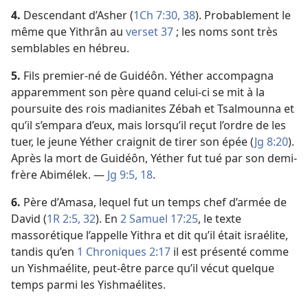
4.
Descendant d’Asher (
1Ch 7:30,
38
). Probablement le
même que Yithrân au
verset 37
; les noms sont très
semblables en hébreu.
5.
Fils premier-né de Guidéôn. Yéther accompagna
apparemment son père quand celui-ci se mit à la
poursuite des rois madianites Zébah et Tsalmounna et
qu’il s’empara d’eux, mais lorsqu’il reçut l’ordre de les
tuer, le jeune Yéther craignit de tirer son épée (
Jg 8:20
).
Après la mort de Guidéôn, Yéther fut tué par son demi-
frère Abimélek. —
Jg 9:5,
18
.
6.
Père d’Amasa, lequel fut un temps chef d’armée de
David (
1R 2:5,
32
). En
2 Samuel 17:25
, le texte
massorétique l’appelle Yithra et dit qu’il était israélite,
tandis qu’en
1 Chroniques 2:17
il est présenté comme
un Yishmaélite, peut-être parce qu’il vécut quelque
temps parmi les Yishmaélites.