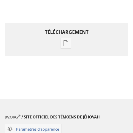
TÉLÉCHARGEMENT
Options
de
téléchargement
des
publications
numériques
Étude
perspicace
des
Écritures
®
JW.ORG
/ SITE OFFICIEL DES TÉMOINS DE JÉHOVAH
Paramètres d'apparence