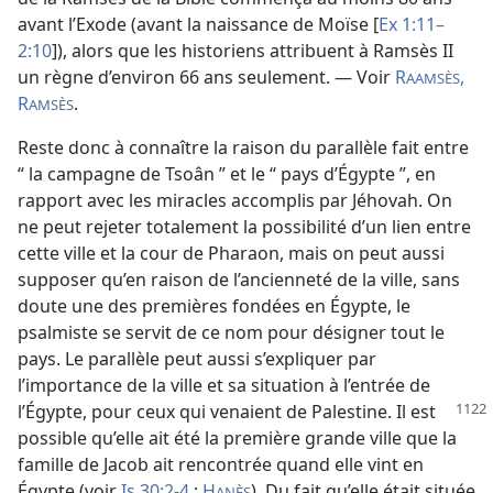
avant l’Exode (avant la naissance de Moïse [
Ex 1:11–
2:10
]), alors que les historiens attribuent à Ramsès II
un règne d’environ 66 ans seulement. — Voir
R
,
AAMSÈS
R
.
AMSÈS
Reste donc à connaître la raison du parallèle fait entre
“ la campagne de Tsoân ” et le “ pays d’Égypte ”, en
rapport avec les miracles accomplis par Jéhovah. On
ne peut rejeter totalement la possibilité d’un lien entre
cette ville et la cour de Pharaon, mais on peut aussi
supposer qu’en raison de l’ancienneté de la ville, sans
doute une des premières fondées en Égypte, le
psalmiste se servit de ce nom pour désigner tout le
pays. Le parallèle peut aussi s’expliquer par
l’importance de la ville et sa situation à l’entrée de
l’Égypte, pour ceux qui
venaient de Palestine. Il est
possible qu’elle ait été la première grande ville que la
famille de Jacob ait rencontrée quand elle vint en
Égypte (voir
Is 30:2-4
;
H
). Du fait qu’elle était située
ANÈS