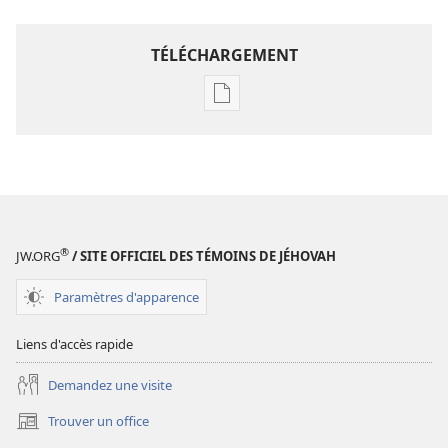
TÉLÉCHARGEMENT
Options
de
téléchargement
des
publications
numériques
Étude
®
JW.ORG
/ SITE OFFICIEL DES TÉMOINS DE JÉHOVAH
perspicace
des
Paramètres d'apparence
Écritures
Liens d'accès rapide
Demandez une visite
Trouver un office
(ouvre