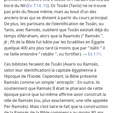
bord du Nil (
Ex 7:14, 15
). Or Tsoân (Tanis) ne se trouve
pas près du fleuve même, mais au bout d’un des
anciens bras qui se divisent à partir du cours principal.
De plus, les partisans de l’identification de Tsoân, ou
Tanis, avec Ramsès, oublient que Tsoân existait déjà du
temps d’Abraham, alors que la Raamsès (“ Ramsès ”,
Jé
;
Pl
) de la Bible fut bâtie par les Israélites en Égypte
quelque 400 ans plus tard (à moins que par “ bâtir ” il
ne faille entendre “ rebâtir ”, ou fortifier). —
Ex 1:11
.
Ces biblistes feraient de Tsoân (Avaris ou Ramsès,
selon leur identification) la capitale égyptienne à
l’époque de l’Exode. Cependant, la Bible présente
Ramsès comme un simple ‘ entrepôt ’. En outre, ils
soutiennent que Ramsès II était le pharaon de cette
époque parce que lui-même affirme avoir construit la
ville de Ramsès (ou, plus exactement, une ville appelée
Per-Ramsès). Mais c’est taire le fait que la construction
de la Ramsès de la Bible commença au moins 80 ans