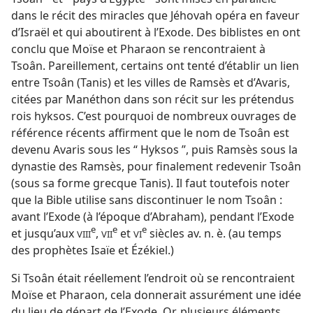
dans le récit des miracles que Jéhovah opéra en faveur
d’Israël et qui aboutirent à l’Exode. Des biblistes en ont
conclu que Moïse et Pharaon se rencontraient à
Tsoân. Pareillement, certains ont tenté d’établir un lien
entre Tsoân (Tanis) et les villes de Ramsès et d’Avaris,
citées par Manéthon dans son récit sur les prétendus
rois hyksos. C’est pourquoi de nombreux ouvrages de
référence récents affirment que le nom de Tsoân est
devenu Avaris sous les “ Hyksos ”, puis Ramsès sous la
dynastie des Ramsès, pour finalement redevenir Tsoân
(sous sa forme grecque Tanis). Il faut toutefois noter
que la Bible utilise sans discontinuer le nom Tsoân :
avant l’Exode (à l’époque d’Abraham), pendant l’Exode
e
e
e
et jusqu’aux
,
et
siècles av. n. è. (au temps
VIII
VII
VI
des prophètes Isaïe et Ézékiel.)
Si Tsoân était réellement l’endroit où se rencontraient
Moïse et Pharaon, cela donnerait assurément une idée
du lieu de départ de l’Exode. Or, plusieurs éléments