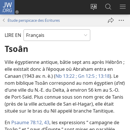
JW.ORG
Se
connecter
Changer
Recherch
AF
(ouvre
la
sur
LE
Étude perspicace des Écritures
une
langue
JW.ORG
ME
nouvelle
du
LIRE EN
fenêtre)
site
Tsoân
Ville égyptienne antique, bâtie sept ans après Hébrôn ;
elle existait donc à l’époque où Abraham entra en
Canaan (1943 av. n. è.) (
Nb 13:22 ;
Gn 12:5 ;
13:18
). Le
nom biblique Tsoân correspond au nom égyptien (
dʽnt
)
d’une ville du N.-E. du Delta, à environ 56 km au S.-O.
de Port-Saïd. Plus connue sous son nom grec de Tanis
(près de la ville actuelle de San el-Hagar), elle était
située sur le bras du Nil appelé branche Tanitique.
En
Psaume 78:12,
43
, les expressions “ campagne de
Tsoân ” et “ pays d’Égypte ” sont mises en parallèle