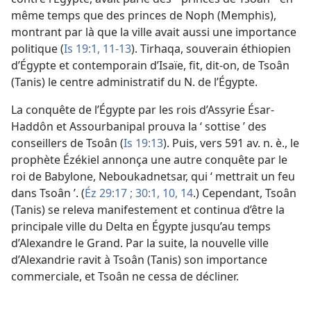
même temps que des princes de Noph (Memphis),
montrant par là que la ville avait aussi une importance
politique (
Is 19:1,
11-13
). Tirhaqa, souverain éthiopien
d’Égypte et contemporain d’Isaïe, fit, dit-on, de Tsoân
(Tanis) le centre administratif du N. de l’Égypte.
La conquête de l’Égypte par les rois d’Assyrie Ésar-
Haddôn et Assourbanipal prouva la ‘ sottise ’ des
conseillers de Tsoân (
Is 19:13
). Puis, vers 591 av. n. è., le
prophète Ézékiel annonça une autre conquête par le
roi de Babylone, Neboukadnetsar, qui ‘ mettrait un feu
dans Tsoân ’. (
Éz 29:17 ;
30:1,
10,
14
.) Cependant, Tsoân
(Tanis) se releva manifestement et continua d’être la
principale ville du Delta en Égypte jusqu’au temps
d’Alexandre le Grand. Par la suite, la nouvelle ville
d’Alexandrie ravit à Tsoân (Tanis) son importance
commerciale, et Tsoân ne cessa de décliner.