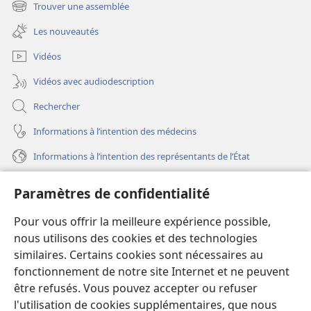
une
Trouver une assemblée
(ouvre
nouvelle
une
fenêtre)
Les nouveautés
nouvelle
fenêtre)
Vidéos
Vidéos avec audiodescription
Rechercher
Informations à l’intention des médecins
Informations à l’intention des représentants de l’État
Aide
Paramètres de confidentialité
Dons
Pour vous offrir la meilleure expérience possible,
(ouvre
une
nous utilisons des cookies et des technologies
nouvelle
similaires. Certains cookies sont nécessaires au
Bibliothèque en ligne
(ouvre
fenêtre)
fonctionnement de notre site Internet et ne peuvent
une
®
JW Hub
être refusés. Vous pouvez accepter ou refuser
nouvelle
(ouvre
fenêtre)
l'utilisation de cookies supplémentaires, que nous
une