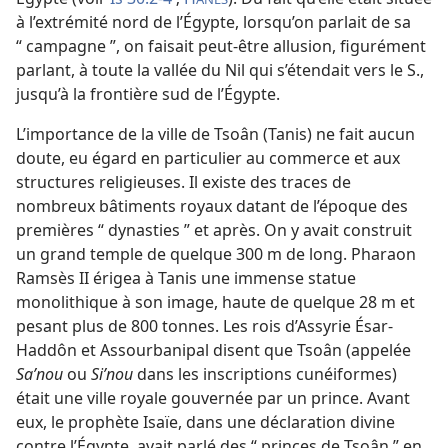
à l’extrémité nord de l’Égypte, lorsqu’on parlait de sa
“ campagne ”, on faisait peut-être allusion, figurément
parlant, à toute la vallée du Nil qui s’étendait vers le S.,
jusqu’à la frontière sud de l’Égypte.
L’importance de la ville de Tsoân (Tanis) ne fait aucun
doute, eu égard en particulier au commerce et aux
structures religieuses. Il existe des traces de
nombreux bâtiments royaux datant de l’époque des
premières “ dynasties ” et après. On y avait construit
un grand temple de quelque 300 m de long. Pharaon
Ramsès II érigea à Tanis une immense statue
monolithique à son image, haute de quelque 28 m et
pesant plus de 800 tonnes. Les rois d’Assyrie Ésar-
Haddôn et Assourbanipal disent que Tsoân (appelée
Saʼnou
ou
Siʼnou
dans les inscriptions cunéiformes)
était une ville royale gouvernée par un prince. Avant
eux, le prophète Isaïe, dans une déclaration divine
contre l’Égypte, avait parlé des “ princes de Tsoân ” en