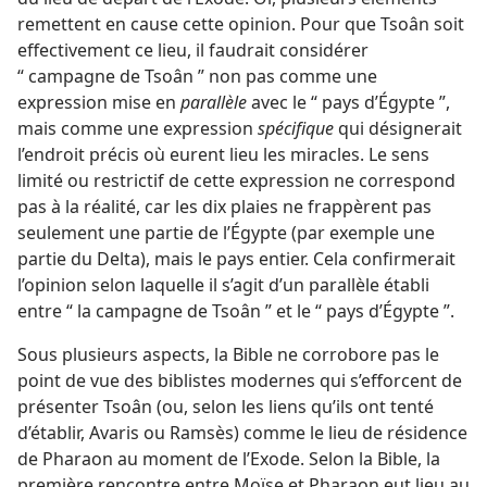
remettent en cause cette opinion. Pour que Tsoân soit
effectivement ce lieu, il faudrait considérer
“ campagne de Tsoân ” non pas comme une
expression mise en
parallèle
avec le “ pays d’Égypte ”,
mais comme une expression
spécifique
qui désignerait
l’endroit précis où eurent lieu les miracles. Le sens
limité ou restrictif de cette expression ne correspond
pas à la réalité, car les dix plaies ne frappèrent pas
seulement une partie de l’Égypte (par exemple une
partie du Delta), mais le pays entier. Cela confirmerait
l’opinion selon laquelle il s’agit d’un parallèle établi
entre “ la campagne de Tsoân ” et le “ pays d’Égypte ”.
Sous plusieurs aspects, la Bible ne corrobore pas le
point de vue des biblistes modernes qui s’efforcent de
présenter Tsoân (ou, selon les liens qu’ils ont tenté
d’établir, Avaris ou Ramsès) comme le lieu de résidence
de Pharaon au moment de l’Exode. Selon la Bible, la
première rencontre entre Moïse et Pharaon eut lieu au