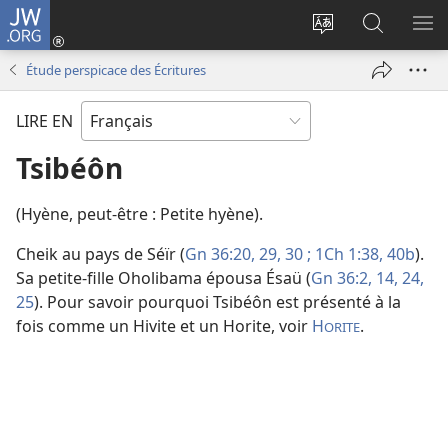
JW.ORG
Se
connecter
Changer
Recherch
AF
(ouvre
la
sur
LE
Étude perspicace des Écritures
une
langue
JW.ORG
ME
nouvelle
du
LIRE EN
fenêtre)
site
Tsibéôn
(Hyène, peut-être : Petite hyène).
Cheik au pays de Séïr (
Gn 36:20,
29, 30 ;
1Ch 1:38,
40b
).
Sa petite-fille Oholibama épousa Ésaü (
Gn 36:2,
14,
24,
25
). Pour savoir pourquoi Tsibéôn est présenté à la
fois comme un Hivite et un Horite, voir
H
.
ORITE