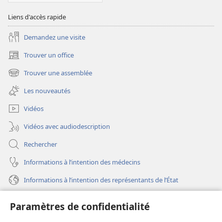
Liens d'accès rapide
Demandez une visite
Trouver un office
(ouvre
une
Trouver une assemblée
(ouvre
nouvelle
une
fenêtre)
Les nouveautés
nouvelle
fenêtre)
Vidéos
Vidéos avec audiodescription
Rechercher
Informations à l’intention des médecins
Informations à l’intention des représentants de l’État
Aide
Paramètres de confidentialité