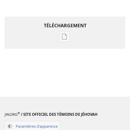
TÉLÉCHARGEMENT
Options
de
téléchargement
des
publications
numériques
Étude
perspicace
des
Écritures
®
JW.ORG
/ SITE OFFICIEL DES TÉMOINS DE JÉHOVAH
Paramètres d'apparence