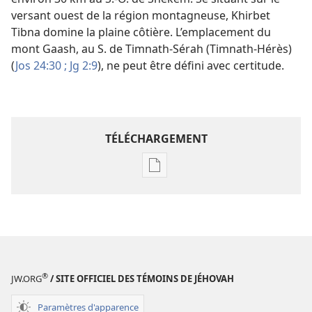
versant ouest de la région montagneuse, Khirbet
Tibna domine la plaine côtière. L’emplacement du
mont Gaash, au S. de Timnath-Sérah (Timnath-Hérès)
(
Jos 24:30 ;
Jg 2:9
), ne peut être défini avec certitude.
TÉLÉCHARGEMENT
Options
de
téléchargement
des
publications
numériques
Étude
®
JW.ORG
/ SITE OFFICIEL DES TÉMOINS DE JÉHOVAH
perspicace
des
Paramètres d'apparence