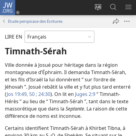
JW.ORG
Se
connecter
Changer
Recherch
AF
(ouvre
la
sur
LE
Étude perspicace des Écritures
une
langue
JW.ORG
ME
nouvelle
du
LIRE EN
fenêtre)
site
Timnath-Sérah
Ville donnée à Josué pour héritage dans la région
montagneuse d’Éphraïm. Il demanda Timnath-Sérah,
et les fils d’Israël la lui donnèrent “ sur l’ordre de
Jéhovah ”. Josué rebâtit la ville et y fut plus tard enterré
(
Jos 19:49, 50 ;
24:30
). On lit en
Juges 2:9
“ Timnath-
Hérès ” au lieu de “ Timnath-Sérah ”, tant dans le texte
massorétique que dans la
Septante
. La raison de cette
différence de noms est inconnue.
Certains identifient Timnath-Sérah à Khirbet Tibna, à
environ 30 km au S.-O. de Shekèm. Se situant sur le