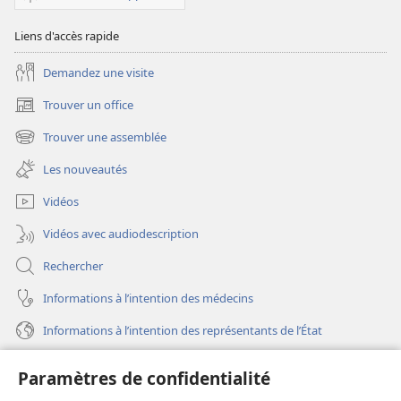
Écritures
Liens d'accès rapide
Demandez une visite
Trouver un office
(ouvre
une
Trouver une assemblée
(ouvre
nouvelle
une
fenêtre)
Les nouveautés
nouvelle
fenêtre)
Vidéos
Vidéos avec audiodescription
Rechercher
Informations à l’intention des médecins
Informations à l’intention des représentants de l’État
Aide
Paramètres de confidentialité