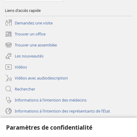
Écritures
Liens d'accès rapide
Demandez une visite
Trouver un office
(ouvre
une
Trouver une assemblée
(ouvre
nouvelle
une
fenêtre)
Les nouveautés
nouvelle
fenêtre)
Vidéos
Vidéos avec audiodescription
Rechercher
Informations à l’intention des médecins
Informations à l’intention des représentants de l’État
Aide
Paramètres de confidentialité