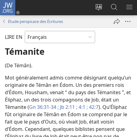
JW.ORG
Se
connecter
Changer
Recherch
AF
(ouvre
la
sur
LE
Étude perspicace des Écritures
une
langue
JW.ORG
ME
nouvelle
du
LIRE EN
fenêtre)
site
Témanite
(De Témân).
Mot généralement admis comme désignant quelqu’un
originaire de Témân en Édom. Un des premiers rois
d’Édom, Housham, venait “ du pays des Témanites ”, et
Éliphaz, un des trois compagnons de Job, était un
Témanite (
Gn 36:31-34 ;
Jb 2:11 ;
4:1 ;
42:7
). Qu’Éliphaz
fût originaire de Témân en Édom se comprend par le
fait que le pays d’Outs, où vivait Job, était voisin
d’Édom. Cependant, quelques biblistes pensent que
l’Éliphaz du livre de Job était peut-être non pas de