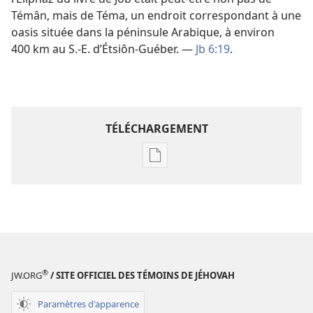
Témân, mais de Téma, un endroit correspondant à une
oasis située dans la péninsule Arabique, à environ
400 km au S.-E. d’Étsiôn-Guéber. —
Jb 6:19
.
TÉLÉCHARGEMENT
Options
de
téléchargement
des
publications
numériques
Étude
®
JW.ORG
/ SITE OFFICIEL DES TÉMOINS DE JÉHOVAH
perspicace
des
Paramètres d'apparence