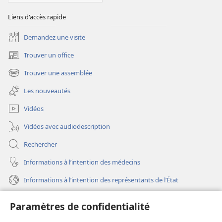
Liens d'accès rapide
Demandez une visite
Trouver un office
(ouvre
une
Trouver une assemblée
(ouvre
nouvelle
une
fenêtre)
Les nouveautés
nouvelle
fenêtre)
Vidéos
Vidéos avec audiodescription
Rechercher
Informations à l’intention des médecins
Informations à l’intention des représentants de l’État
Aide
Paramètres de confidentialité