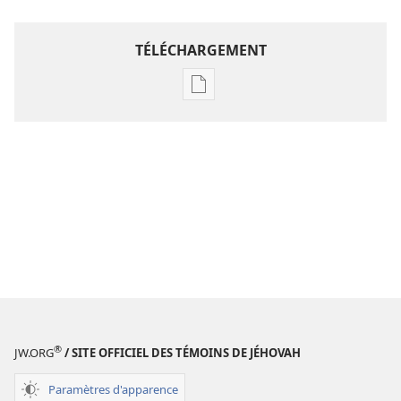
TÉLÉCHARGEMENT
Options
de
téléchargement
des
publications
numériques
Étude
perspicace
des
Écritures
®
JW.ORG
/ SITE OFFICIEL DES TÉMOINS DE JÉHOVAH
Paramètres d'apparence