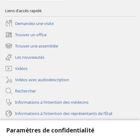
Liens d'accès rapide
Demandez une visite
Trouver un office
(ouvre
une
Trouver une assemblée
(ouvre
nouvelle
une
fenêtre)
Les nouveautés
nouvelle
fenêtre)
Vidéos
Vidéos avec audiodescription
Rechercher
Informations à l’intention des médecins
Informations à l’intention des représentants de l’État
Aide
Paramètres de confidentialité