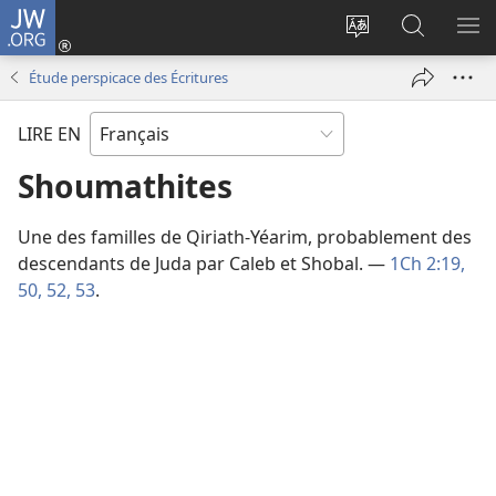
JW.ORG
Se
connecter
Changer
Recherch
AF
(ouvre
la
sur
LE
Étude perspicace des Écritures
une
langue
JW.ORG
ME
nouvelle
du
LIRE EN
fenêtre)
site
Shoumathites
Une des familles de Qiriath-Yéarim, probablement des
descendants de Juda par Caleb et Shobal. —
1Ch 2:19,
50,
52, 53
.