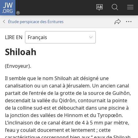
JW.ORG
Se
connecter
Changer
Recherch
AF
(ouvre
la
sur
LE
Étude perspicace des Écritures
une
langue
JW.ORG
ME
nouvelle
du
LIRE EN
fenêtre)
site
Shiloah
(Envoyeur).
Il semble que le nom Shiloah ait désigné une
canalisation ou un canal à Jérusalem. Un ancien canal
partait de l’entrée de la grotte de la source de Guihôn,
descendait la vallée du Qidrôn, contournait la pointe
de la colline sud-est et débouchait dans une piscine à
la jonction des vallées de Hinnom et du Tyropœôn.
L’inclinaison de ce canal étant de 4 à 5 mm par mètre,
l’eau y coulait doucement et lentement ; cette
caractéristique correspond bien aux “ eaux de Shiloah,