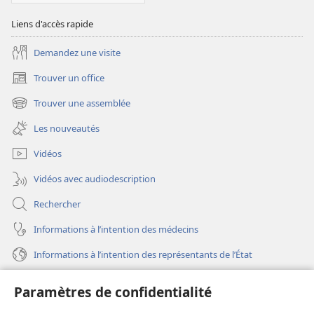
Écritures
Liens d'accès rapide
Demandez une visite
Trouver un office
(ouvre
une
Trouver une assemblée
(ouvre
nouvelle
une
fenêtre)
Les nouveautés
nouvelle
fenêtre)
Vidéos
Vidéos avec audiodescription
Rechercher
Informations à l’intention des médecins
Informations à l’intention des représentants de l’État
Aide
Paramètres de confidentialité