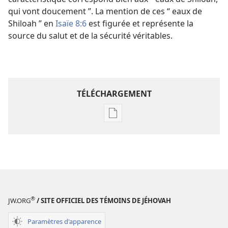
qui vont doucement ”. La mention de ces “ eaux de
Shiloah ” en
Isaïe 8:6
est figurée et représente la
source du salut et de la sécurité véritables.
TÉLÉCHARGEMENT
Options
de
téléchargement
des
publications
numériques
Étude
®
JW.ORG
/ SITE OFFICIEL DES TÉMOINS DE JÉHOVAH
perspicace
des
Paramètres d'apparence