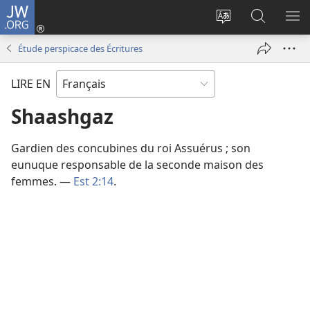
JW.ORG
Se
connecter
Changer
Recherch
AF
(ouvre
la
sur
LE
Étude perspicace des Écritures
une
langue
JW.ORG
ME
nouvelle
du
LIRE EN
fenêtre)
site
Shaashgaz
Gardien des concubines du roi Assuérus ; son
eunuque responsable de la seconde maison des
femmes. —
Est 2:14
.