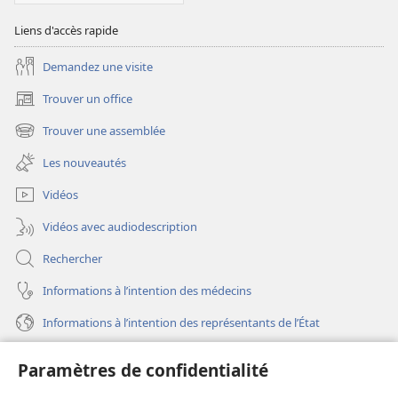
Liens d'accès rapide
Demandez une visite
Trouver un office
(ouvre
une
Trouver une assemblée
(ouvre
nouvelle
une
fenêtre)
Les nouveautés
nouvelle
fenêtre)
Vidéos
Vidéos avec audiodescription
Rechercher
Informations à l’intention des médecins
Informations à l’intention des représentants de l’État
Aide
Paramètres de confidentialité