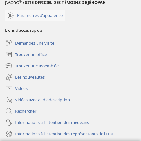
Étude
®
JW.ORG
/ SITE OFFICIEL DES TÉMOINS DE JÉHOVAH
perspicace
des
Paramètres d'apparence
Écritures
Liens d'accès rapide
Demandez une visite
Trouver un office
(ouvre
une
Trouver une assemblée
(ouvre
nouvelle
une
fenêtre)
Les nouveautés
nouvelle
fenêtre)
Vidéos
Vidéos avec audiodescription
Rechercher
Informations à l’intention des médecins
Informations à l’intention des représentants de l’État