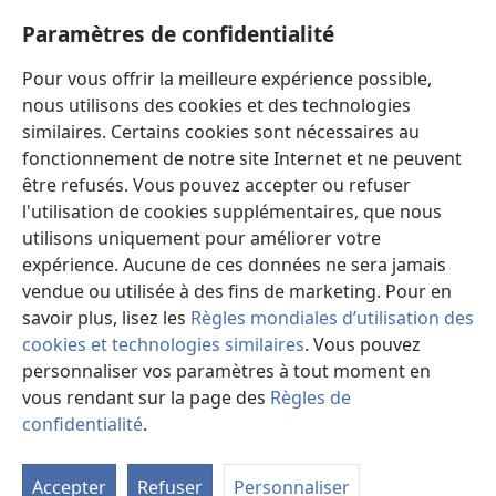
Aide
Paramètres de confidentialité
Dons
Pour vous offrir la meilleure expérience possible,
(ouvre
une
nous utilisons des cookies et des technologies
nouvelle
similaires. Certains cookies sont nécessaires au
Bibliothèque en ligne
(ouvre
fenêtre)
fonctionnement de notre site Internet et ne peuvent
une
®
JW Hub
être refusés. Vous pouvez accepter ou refuser
nouvelle
(ouvre
fenêtre)
l'utilisation de cookies supplémentaires, que nous
une
®
JW Library
nouvelle
utilisons uniquement pour améliorer votre
fenêtre)
expérience. Aucune de ces données ne sera jamais
Watchtower Library
vendue ou utilisée à des fins de marketing. Pour en
savoir plus, lisez les
Règles mondiales d’utilisation des
cookies et technologies similaires
. Vous pouvez
personnaliser vos paramètres à tout moment en
Copyright
© 2026 Watch Tower Bible and Tract Society of Pennsylvania.
vous rendant sur la page des
Règles de
CONDITIONS D’UTILISATION
|
RÈGLES DE CONFIDENTIALITÉ
|
confidentialité
.
PARAMÈTRES DE CONFIDENTIALITÉ
Accepter
Refuser
Personnaliser