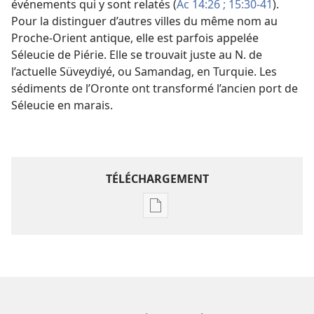
événements qui y sont relatés (
Ac 14:26 ;
15:30-41
).
Pour la distinguer d’autres villes du même nom au
Proche-Orient antique, elle est parfois appelée
Séleucie de Piérie. Elle se trouvait juste au N. de
l’actuelle Süveydiyé, ou Samandag, en Turquie. Les
sédiments de l’Oronte ont transformé l’ancien port de
Séleucie en marais.
TÉLÉCHARGEMENT
Options
de
téléchargement
des
publications
numériques