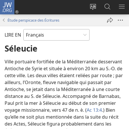
JW.ORG
Se
connecter
Changer
Recherch
AF
(ouvre
la
sur
LE
Étude perspicace des Écritures
une
langue
JW.ORG
ME
nouvelle
du
LIRE EN
fenêtre)
site
Séleucie
Ville portuaire fortifiée de la Méditerranée desservant
Antioche de Syrie et située à environ 20 km au S.-O. de
cette ville. Les deux villes étaient reliées par route ; par
ailleurs, l’Oronte, fleuve navigable qui passait par
Antioche, se jetait dans la Méditerranée à une courte
distance au S. de Séleucie. Accompagné de Barnabas,
Paul prit la mer à Séleucie au début de son premier
voyage missionnaire, vers 47 de n. è. (
Ac 13:4
.) Bien
qu’elle ne soit plus mentionnée dans la suite du récit
des Actes, Séleucie figura probablement dans les