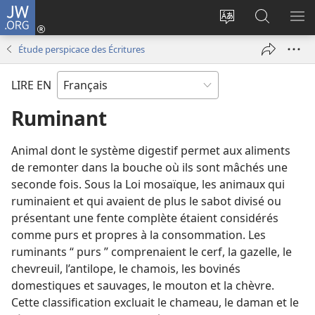
JW.ORG
Se
connecter
Changer
Recherch
AF
(ouvre
la
sur
LE
Étude perspicace des Écritures
une
langue
JW.ORG
ME
nouvelle
du
LIRE EN
fenêtre)
site
Ruminant
Animal dont le système digestif permet aux aliments
de remonter dans la bouche où ils sont mâchés une
seconde fois. Sous la Loi mosaïque, les animaux qui
ruminaient et qui avaient de plus le sabot divisé ou
présentant une fente complète étaient considérés
comme purs et propres à la consommation. Les
ruminants “ purs ” comprenaient le cerf, la gazelle, le
chevreuil, l’antilope, le chamois, les bovinés
domestiques et sauvages, le mouton et la chèvre.
Cette classification excluait le chameau, le daman et le