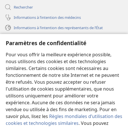
Rechercher
Informations à l’intention des médecins
Informations à l’intention des représentants de l’État
Aide
Paramètres de confidentialité
Dons
Pour vous offrir la meilleure expérience possible,
(ouvre
une
nous utilisons des cookies et des technologies
nouvelle
similaires. Certains cookies sont nécessaires au
Bibliothèque en ligne
(ouvre
fenêtre)
fonctionnement de notre site Internet et ne peuvent
une
®
JW Hub
être refusés. Vous pouvez accepter ou refuser
nouvelle
(ouvre
fenêtre)
l'utilisation de cookies supplémentaires, que nous
une
®
JW Library
nouvelle
utilisons uniquement pour améliorer votre
fenêtre)
expérience. Aucune de ces données ne sera jamais
Watchtower Library
vendue ou utilisée à des fins de marketing. Pour en
savoir plus, lisez les
Règles mondiales d’utilisation des
cookies et technologies similaires
. Vous pouvez