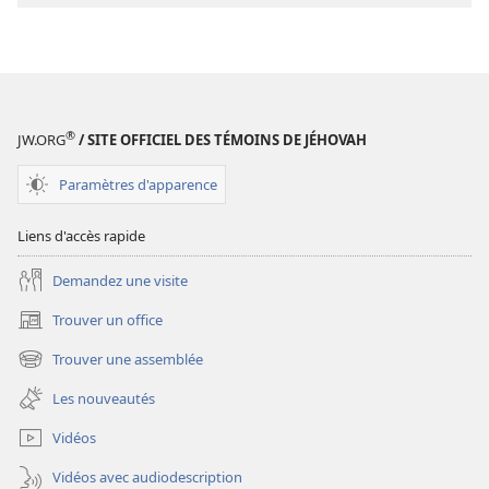
de
téléchargement
des
publications
numériques
Étude
®
JW.ORG
/ SITE OFFICIEL DES TÉMOINS DE JÉHOVAH
perspicace
des
Paramètres d'apparence
Écritures
Liens d'accès rapide
Demandez une visite
Trouver un office
(ouvre
une
Trouver une assemblée
(ouvre
nouvelle
une
fenêtre)
Les nouveautés
nouvelle
fenêtre)
Vidéos
Vidéos avec audiodescription