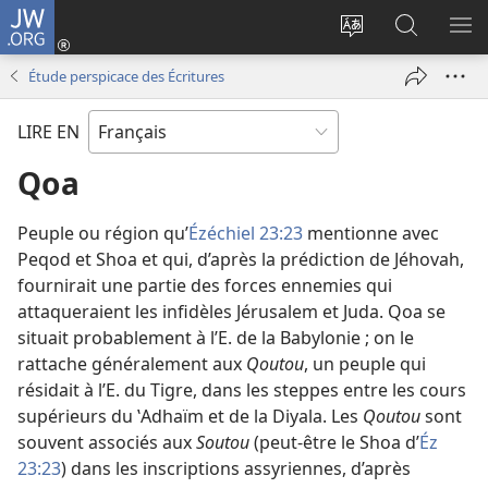
JW.ORG
Se
connecter
Changer
Recherch
AF
(ouvre
la
sur
LE
Étude perspicace des Écritures
une
langue
JW.ORG
ME
nouvelle
du
LIRE EN
fenêtre)
site
Qoa
Peuple ou région qu’
Ézéchiel 23:23
mentionne avec
Peqod et Shoa et qui, d’après la prédiction de Jéhovah,
fournirait une partie des forces ennemies qui
attaqueraient les infidèles Jérusalem et Juda. Qoa se
situait probablement à l’E. de la Babylonie ; on le
rattache généralement aux
Qoutou
, un peuple qui
résidait à l’E. du Tigre, dans les steppes entre les cours
supérieurs du ʽAdhaïm et de la Diyala. Les
Qoutou
sont
souvent associés aux
Soutou
(peut-être le Shoa d’
Éz
23:23
) dans les inscriptions assyriennes, d’après