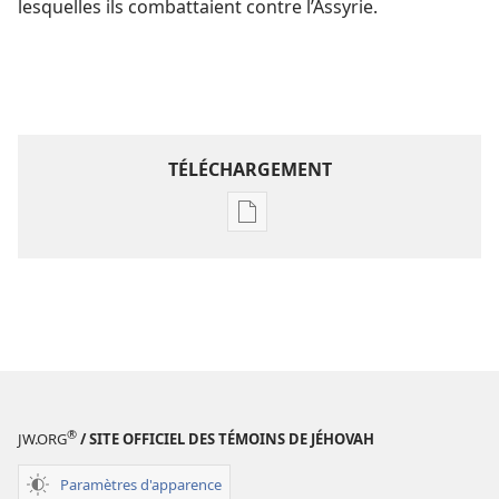
lesquelles ils combattaient contre l’Assyrie.
TÉLÉCHARGEMENT
Options
de
téléchargement
des
publications
numériques
Étude
perspicace
®
des
JW.ORG
/ SITE OFFICIEL DES TÉMOINS DE JÉHOVAH
Écritures
Paramètres d'apparence