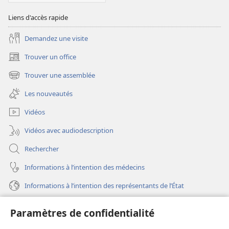
Liens d'accès rapide
Demandez une visite
Trouver un office
(ouvre
une
Trouver une assemblée
(ouvre
nouvelle
une
fenêtre)
Les nouveautés
nouvelle
fenêtre)
Vidéos
Vidéos avec audiodescription
Rechercher
Informations à l’intention des médecins
Informations à l’intention des représentants de l’État
Aide
Paramètres de confidentialité