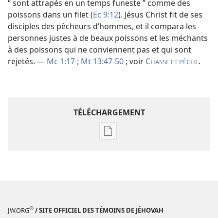
“ sont attrapés en un temps funeste ” comme des
poissons dans un filet (
Ec 9:12
). Jésus Christ fit de ses
disciples des pêcheurs d’hommes, et il compara les
personnes justes à de beaux poissons et les méchants
à des poissons qui ne conviennent pas et qui sont
rejetés. —
Mc 1:17 ;
Mt 13:47-50
; voir
C
.
HASSE ET PÊCHE
TÉLÉCHARGEMENT
Options
de
téléchargement
des
publications
numériques
Étude
®
JW.ORG
/ SITE OFFICIEL DES TÉMOINS DE JÉHOVAH