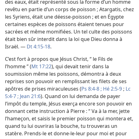
des eaux, était représenté sous la forme d’un homme
revêtu en partie d’un corps de poisson ; Atargatis, chez
les Syriens, était une déesse-poisson ; et en Égypte
certaines espèces de poissons étaient tenues pour
sacrées et même momifiées. Un tel culte des poissons
était bien sûr interdit dans la loi que Dieu donna à
Israël. —
Dt 4:15-18
.
C’est fort à propos que Jésus Christ, “ le Fils de
l’homme ” (
Mt 17:22
), qui devait tenir dans la
soumission même les poissons, démontra à deux
reprises son pouvoir en remplissant les filets de ses
apôtres de prises miraculeuses (
Ps 8:4-8 ;
Hé 2:5-9
;
Lc
5:4-7 ;
Jean 21:6
). Quand on lui demanda de payer
l’impôt du temple, Jésus exerça encore son pouvoir en
donnant cette instruction à Pierre : “ Va à la mer, jette
l’hameçon, et saisis le premier poisson qui montera et,
quand tu lui ouvriras la bouche, tu trouveras un
statère. Prends-le et donne-le-leur pour moi et pour