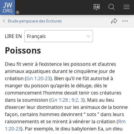
JW.ORG
Se
connecter
Changer
Recherch
AF
(ouvre
la
sur
LE
Étude perspicace des Écritures
une
langue
JW.ORG
ME
nouvelle
du
LIRE EN
fenêtre)
site
Poissons
Dieu fit venir à l’existence les poissons et d’autres
animaux aquatiques durant le cinquième jour de
création (
Gn 1:20-23
). Bien qu’il ne fût autorisé à
manger du poisson qu’après le déluge, dès le
commencement l’homme devait tenir ces créatures
dans la soumission (
Gn 1:28 ;
9:2, 3
). Mais au lieu
d’exercer leur domination sur les animaux de la bonne
façon, certains hommes devinrent “ sots ” dans leurs
raisonnements et se mirent à vénérer la création (
Rm
1:20-23
). Par exemple, le dieu babylonien Ea, un dieu