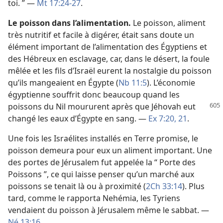
toi. ” —
Mt 17:24-27
.
Le poisson dans l’alimentation.
Le poisson, aliment
très nutritif et facile à digérer, était sans doute un
élément important de l’alimentation des Égyptiens et
des Hébreux en esclavage, car, dans le désert, la foule
mêlée et les fils d’Israël eurent la nostalgie du poisson
qu’ils mangeaient en Égypte (
Nb 11:5
). L’économie
égyptienne souffrit donc beaucoup quand les
poissons du Nil moururent
après que Jéhovah eut
changé les eaux d’Égypte en sang. —
Ex 7:20, 21
.
Une fois les Israélites installés en Terre promise, le
poisson demeura pour eux un aliment important. Une
des portes de Jérusalem fut appelée la “ Porte des
Poissons ”, ce qui laisse penser qu’un marché aux
poissons se tenait là ou à proximité (
2Ch 33:14
). Plus
tard, comme le rapporta Nehémia, les Tyriens
vendaient du poisson à Jérusalem même le sabbat. —
Né 13:16
.