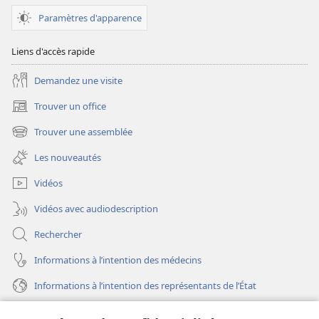
perspicace
des
Paramètres d'apparence
Écritures
Liens d'accès rapide
Demandez une visite
Trouver un office
(ouvre
une
Trouver une assemblée
(ouvre
nouvelle
une
fenêtre)
Les nouveautés
nouvelle
fenêtre)
Vidéos
Vidéos avec audiodescription
Rechercher
Informations à l’intention des médecins
Informations à l’intention des représentants de l’État
Aide