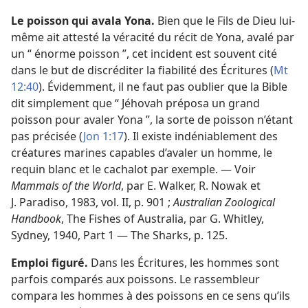
Le poisson qui avala Yona.
Bien que le Fils de Dieu lui-
même ait attesté la véracité du récit de Yona, avalé par
un “ énorme poisson ”, cet incident est souvent cité
dans le but de discréditer la fiabilité des Écritures (
Mt
12:40
). Évidemment, il ne faut pas oublier que la Bible
dit simplement que “ Jéhovah préposa un grand
poisson pour avaler Yona ”, la sorte de poisson n’étant
pas précisée (
Jon 1:17
). Il existe indéniablement des
créatures marines capables d’avaler un homme, le
requin blanc et le cachalot par exemple. — Voir
Mammals of the World
, par E. Walker, R. Nowak et
J. Paradiso, 1983, vol. II, p. 901 ;
Australian Zoological
Handbook
, The Fishes of Australia, par G. Whitley,
Sydney, 1940, Part 1 — The Sharks, p. 125.
Emploi figuré.
Dans les Écritures, les hommes sont
parfois comparés aux poissons. Le rassembleur
compara les hommes à des poissons en ce sens qu’ils