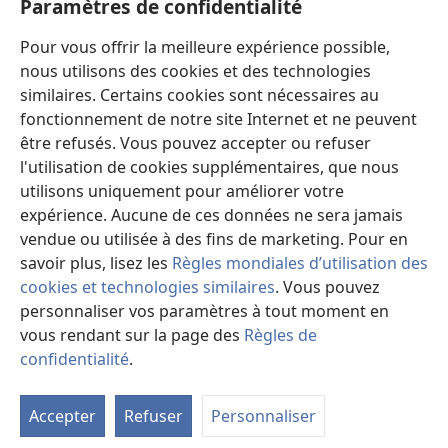
Paramètres de confidentialité
Dons
Pour vous offrir la meilleure expérience possible,
(ouvre
une
nous utilisons des cookies et des technologies
nouvelle
similaires. Certains cookies sont nécessaires au
Bibliothèque en ligne
(ouvre
fenêtre)
fonctionnement de notre site Internet et ne peuvent
une
®
JW Hub
être refusés. Vous pouvez accepter ou refuser
nouvelle
(ouvre
fenêtre)
l'utilisation de cookies supplémentaires, que nous
une
®
JW Library
nouvelle
utilisons uniquement pour améliorer votre
fenêtre)
expérience. Aucune de ces données ne sera jamais
Watchtower Library
vendue ou utilisée à des fins de marketing. Pour en
savoir plus, lisez les
Règles mondiales d’utilisation des
cookies et technologies similaires
. Vous pouvez
personnaliser vos paramètres à tout moment en
Copyright
© 2026 Watch Tower Bible and Tract Society of Pennsylvania.
vous rendant sur la page des
Règles de
CONDITIONS D’UTILISATION
|
RÈGLES DE CONFIDENTIALITÉ
|
confidentialité
.
PARAMÈTRES DE CONFIDENTIALITÉ
Accepter
Refuser
Personnaliser