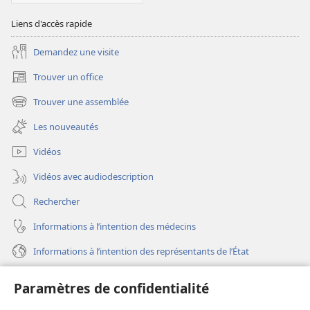
Liens d'accès rapide
Demandez une visite
Trouver un office
(ouvre
une
Trouver une assemblée
(ouvre
nouvelle
une
fenêtre)
Les nouveautés
nouvelle
fenêtre)
Vidéos
Vidéos avec audiodescription
Rechercher
Informations à l’intention des médecins
Informations à l’intention des représentants de l’État
Aide
Paramètres de confidentialité