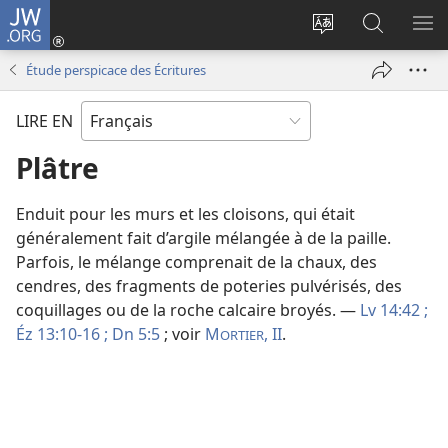
JW.ORG
Se
connecter
Changer
Recherch
AF
(ouvre
la
sur
LE
Étude perspicace des Écritures
une
langue
JW.ORG
ME
nouvelle
du
LIRE EN
fenêtre)
site
Plâtre
Enduit pour les murs et les cloisons, qui était
généralement fait d’argile mélangée à de la paille.
Parfois, le mélange comprenait de la chaux, des
cendres, des fragments de poteries pulvérisés, des
coquillages ou de la roche calcaire broyés. —
Lv 14:42 ;
Éz 13:10-16 ;
Dn 5:5
; voir
M
, II
.
ORTIER