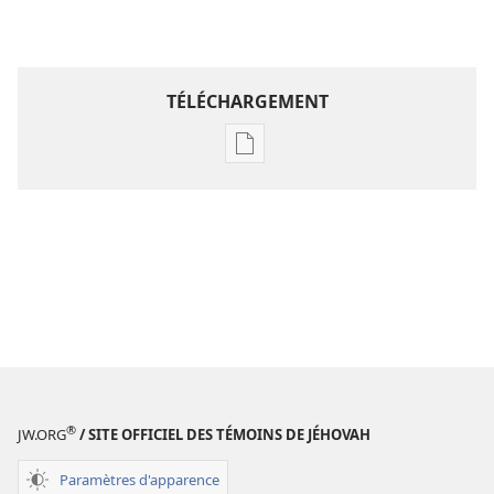
TÉLÉCHARGEMENT
Options
de
téléchargement
des
publications
numériques
Étude
perspicace
des
Écritures
®
JW.ORG
/ SITE OFFICIEL DES TÉMOINS DE JÉHOVAH
Paramètres d'apparence