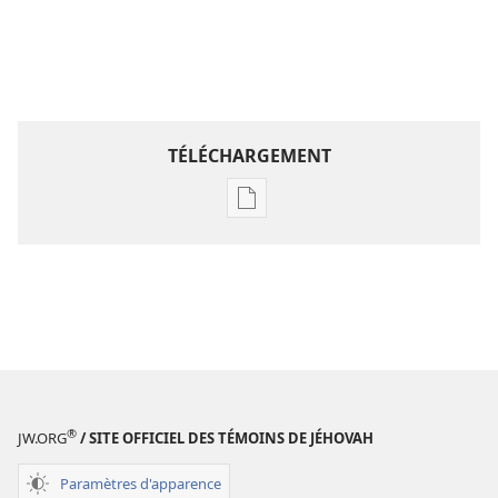
TÉLÉCHARGEMENT
Options
de
téléchargement
des
publications
numériques
Étude
perspicace
des
®
JW.ORG
/ SITE OFFICIEL DES TÉMOINS DE JÉHOVAH
Écritures
Paramètres d'apparence