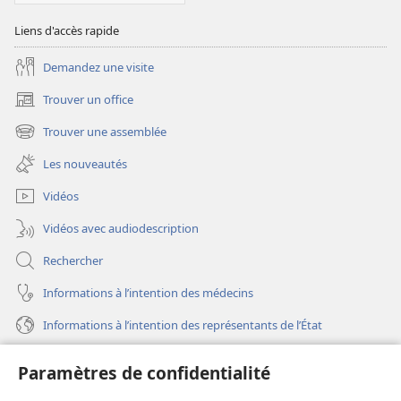
Liens d'accès rapide
Demandez une visite
Trouver un office
(ouvre
une
Trouver une assemblée
(ouvre
nouvelle
une
fenêtre)
Les nouveautés
nouvelle
fenêtre)
Vidéos
Vidéos avec audiodescription
Rechercher
Informations à l’intention des médecins
Informations à l’intention des représentants de l’État
Aide
Paramètres de confidentialité