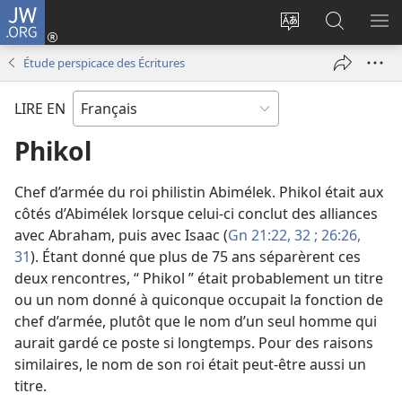
JW.ORG
Se
connecter
Changer
Recherch
AF
(ouvre
la
sur
LE
Étude perspicace des Écritures
une
langue
JW.ORG
ME
nouvelle
du
LIRE EN
fenêtre)
site
Phikol
Chef d’armée du roi philistin Abimélek. Phikol était aux
côtés d’Abimélek lorsque celui-ci conclut des alliances
avec Abraham, puis avec Isaac (
Gn 21:22,
32 ;
26:26,
31
). Étant donné que plus de 75 ans séparèrent ces
deux rencontres, “ Phikol ” était probablement un titre
ou un nom donné à quiconque occupait la fonction de
chef d’armée, plutôt que le nom d’un seul homme qui
aurait gardé ce poste si longtemps. Pour des raisons
similaires, le nom de son roi était peut-être aussi un
titre.