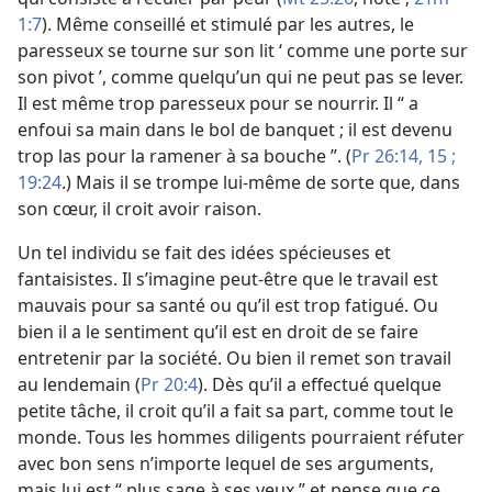
1:7
). Même conseillé et stimulé par les autres, le
paresseux se tourne sur son lit ‘ comme une porte sur
son pivot ’, comme quelqu’un qui ne peut pas se lever.
Il est même trop paresseux pour se nourrir. Il “ a
enfoui sa main dans le bol de banquet ; il est devenu
trop las pour la ramener à sa bouche ”. (
Pr 26:14, 15 ;
19:24
.) Mais il se trompe lui-même de sorte que, dans
son cœur, il croit avoir raison.
Un tel individu se fait des idées spécieuses et
fantaisistes. Il s’imagine peut-être que le travail est
mauvais pour sa santé ou qu’il est trop fatigué. Ou
bien il a le sentiment qu’il est en droit de se faire
entretenir par la société. Ou bien il remet son travail
au lendemain (
Pr 20:4
). Dès qu’il a effectué quelque
petite tâche, il croit qu’il a fait sa part, comme tout le
monde. Tous les hommes diligents pourraient réfuter
avec bon sens n’importe lequel de ses arguments,
mais lui est “ plus sage à ses yeux ” et pense que ce