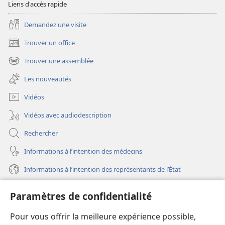
Liens d'accès rapide
Demandez une visite
Trouver un office
(ouvre
une
Trouver une assemblée
(ouvre
nouvelle
une
fenêtre)
Les nouveautés
nouvelle
fenêtre)
Vidéos
Vidéos avec audiodescription
Rechercher
Informations à l’intention des médecins
Informations à l’intention des représentants de l’État
Aide
Paramètres de confidentialité
Dons
Pour vous offrir la meilleure expérience possible,
(ouvre