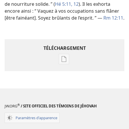
de nourriture solide. ” (
Hé 5:11, 12
). Il les exhorta
encore ainsi : “ Vaquez à vos occupations sans flâner
[être fainéant]. Soyez brûlants de l’esprit. ” —
Rm 12:11
.
TÉLÉCHARGEMENT
Options
de
téléchargement
des
publications
numériques
Étude
®
JW.ORG
/ SITE OFFICIEL DES TÉMOINS DE JÉHOVAH
perspicace
des
Paramètres d'apparence
Écritures