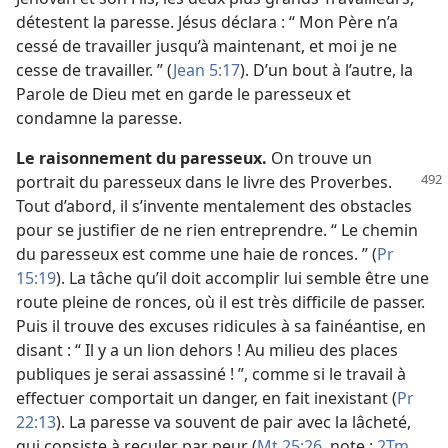
détestent la paresse. Jésus déclara : “ Mon Père n’a
cessé de travailler jusqu’à maintenant, et moi je ne
cesse de travailler. ” (
Jean 5:17
). D’un bout à l’autre, la
Parole de Dieu met en garde le paresseux et
condamne la paresse.
Le raisonnement du paresseux.
On trouve un
portrait du paresseux dans le livre des
Proverbes.
Tout d’abord, il s’invente mentalement des obstacles
pour se justifier de ne rien entreprendre. “ Le chemin
du paresseux est comme une haie de ronces. ” (
Pr
15:19
). La tâche qu’il doit accomplir lui semble être une
route pleine de ronces, où il est très difficile de passer.
Puis il trouve des excuses ridicules à sa fainéantise, en
disant : “ Il y a un lion dehors ! Au milieu des places
publiques je serai assassiné ! ”, comme si le travail à
effectuer comportait un danger, en fait inexistant (
Pr
22:13
). La paresse va souvent de pair avec la lâcheté,
qui consiste à reculer par peur (
Mt 25:26
, note ;
2Tm