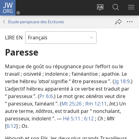
JW.ORG
Se
connecter
Changer
Recherch
AF
(ouvre
la
sur
LE
Étude perspicace des Écritures
une
langue
JW.ORG
ME
nouvelle
du
LIRE EN
fenêtre)
site
Paresse
Manque de goût ou répugnance pour l’effort ou le
travail ; oisiveté ; indolence ; fainéantise ; apathie. Le
verbe hébreu
ʽatsal
signifie “ être paresseux ”. (
Jg 18:9
.)
L’adjectif hébreu apparenté à ce verbe est traduit par
“ paresseux ”. (
Pr 6:6
.) Le mot grec
oknêros
veut dire
“ paresseux, fainéant ”. (
Mt 25:26 ;
Rm 12:11
,
Int.
) Un
autre terme,
nôthros
, est traduit par “ nonchalant,
paresseux, indolent ”. —
Hé 5:11 ;
6:12
;
Ch
;
MN
[
6:12
] ;
Os
.
Jéhovah et son Fils, les deux plus grands Travailleurs,