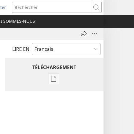
ter
e
Rechercher
I SOMMES-NOUS
lle
re)
LIRE EN
TÉLÉCHARGEMENT
Options
de
téléchargement
des
publications
numériques
Étude
perspicace