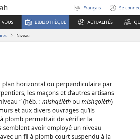
vah
Français
Se connec
Sélectionner
(ouvr
la
une
T VOUS
BIBLIOTHÈQUE
ACTUALITÉS
QU
langue
nouve
fenêt
ures
Niveau
n plan horizontal ou perpendiculaire par
rpentiers, les maçons et d’autres artisans
niveau ” (héb. :
mishqèlèth
ou
mishqolèth
)
murs et aux divers ouvrages qu’ils
l à plomb permettait de vérifier la
ns semblent avoir employé un niveau
” avec un fil à plomb court suspendu à la