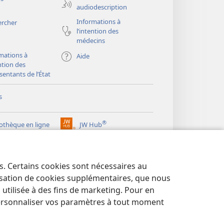
audiodescription
Informations à
ercher
l’intention des
médecins
mations à
Aide
ention des
sentants de l’État
s
®
iothèque en ligne
JW Hub
(ouvre
une
®
ibrary
Watchtower Library
nouvelle
fenêtre)
es. Certains cookies sont nécessaires au
lisation de cookies supplémentaires, que nous
tilisée à des fins de marketing. Pour en
ersonnaliser vos paramètres à tout moment
NTIALITÉ
|
PARAMÈTRES DE CONFIDENTIALITÉ