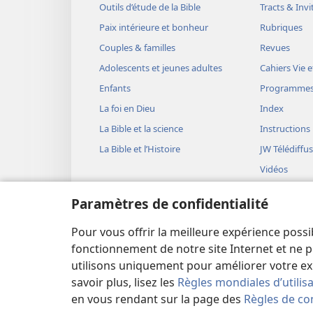
Outils d’étude de la Bible
Tracts & Invi
Paix intérieure et bonheur
Rubriques
Couples & familles
Revues
Adolescents et jeunes adultes
Cahiers Vie e
Enfants
Programme
La foi en Dieu
Index
La Bible et la science
Instructions
La Bible et l’Histoire
JW Télédiffu
Vidéos
Musique
Paramètres de confidentialité
Représentati
(version aud
Pour vous offrir la meilleure expérience possi
Lectures bib
fonctionnement de notre site Internet et ne p
utilisons uniquement pour améliorer votre ex
savoir plus, lisez les
Règles mondiales d’utilis
en vous rendant sur la page des
Règles de con
Copyright
© 2026 Watch Tower Bible and Tract Soc