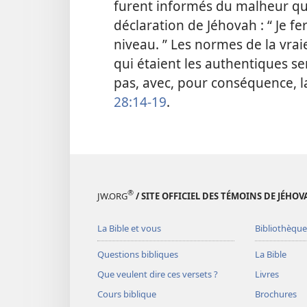
furent informés du malheur qui 
déclaration de Jéhovah : “ Je fer
niveau. ” Les normes de la vraie
qui étaient les authentiques ser
pas, avec, pour conséquence, l
28:14-19
.
®
JW.ORG
/ SITE OFFICIEL DES TÉMOINS DE JÉHOV
La Bible et vous
Bibliothèque
Questions bibliques
La Bible
Que veulent dire ces versets ?
Livres
Cours biblique
Brochures