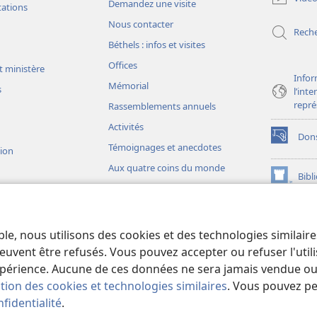
Demandez une visite
nouvelle
tations
fenêtre)
Nous contacter
Rech
Béthels : infos et visites
Offices
t ministère
Infor
Mémorial
s
l’int
repré
Rassemblements annuels
Activités
Don
(ouvre
Témoignages et anecdotes
sion
une
Aux quatre coins du monde
nouvelle
Bibl
(ouvre
fenêtre)
une
JW L
nouvelle
ons théâtrales
fenêtre)
io)
ble, nous utilisons des cookies et des technologies similair
liques théâtrales
euvent être refusés. Vous pouvez accepter ou refuser l'uti
périence. Aucune de ces données ne sera jamais vendue ou u
ation des cookies et technologies similaires
. Vous pouvez p
fidentialité
.
iety of Pennsylvania.
CONDITIONS D’UTILISATION
|
RÈGLES DE CONFIDE