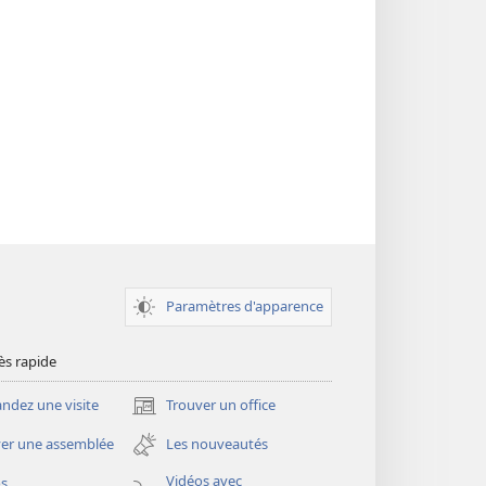
Paramètres d'apparence
ès rapide
dez une visite
Trouver un office
(ouvre
une
er une assemblée
Les nouveautés
nouvelle
fenêtre)
Vidéos avec
os