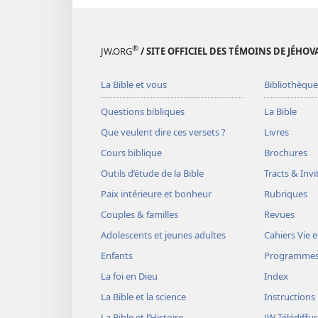
®
JW.ORG
/ SITE OFFICIEL DES TÉMOINS DE JÉHOV
La Bible et vous
Bibliothèque
Questions bibliques
La Bible
Que veulent dire ces versets ?
Livres
Cours biblique
Brochures
Outils d’étude de la Bible
Tracts & Invi
Paix intérieure et bonheur
Rubriques
Couples & familles
Revues
Adolescents et jeunes adultes
Cahiers Vie e
Enfants
Programme
La foi en Dieu
Index
La Bible et la science
Instructions
La Bible et l’Histoire
JW Télédiffu