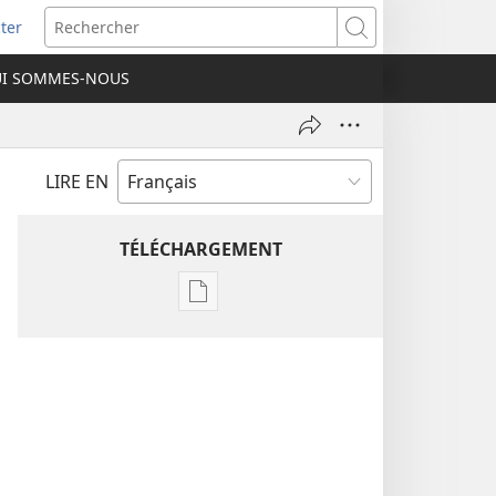
ter
e
Rechercher
I SOMMES-NOUS
lle
re)
LIRE EN
TÉLÉCHARGEMENT
Options
de
téléchargement
des
publications
numériques
Étude
perspicace