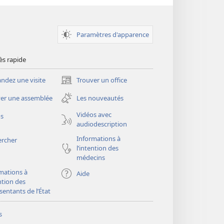
Paramètres d'apparence
ès rapide
dez une visite
Trouver un office
(ouvre
une
er une assemblée
Les nouveautés
nouvelle
fenêtre)
Vidéos avec
os
audiodescription
Informations à
ercher
l’intention des
médecins
mations à
Aide
ention des
sentants de l’État
s