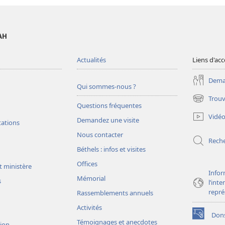
AH
Actualités
Liens d'acc
Deman
Qui sommes-nous ?
Trouv
(ouvre
Questions fréquentes
une
Vidé
Demandez une visite
nouvelle
tations
fenêtre)
Nous contacter
Rech
Béthels : infos et visites
Offices
t ministère
Infor
Mémorial
s
l’int
repré
Rassemblements annuels
Activités
Don
(ouvre
Témoignages et anecdotes
sion