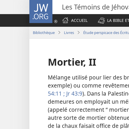
JW.ORG
Les Témoins de Jého
ACCUEIL
LA BIBLE E
Bibliothèque
Livres
Étude perspicace des Écrit
Mortier, II
Mélange utilisé pour lier des b
exemple) ou comme revêtemen
54:11 ;
Jr 43:9
). Dans la Palesti
demeures on employait un méla
(appelé correctement “ mortier 
autre sorte de mortier obtenu
de la chaux faisait office de plâ