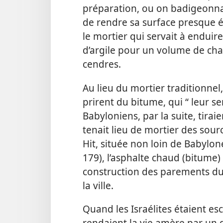
préparation, ou on badigeonnait
de rendre sa surface presque é
le mortier qui servait à endui
d’argile pour un volume de chau
cendres.
Au lieu du mortier traditionnel,
prirent du bitume, qui “ leur ser
Babyloniens, par la suite, tira
tenait lieu de mortier des sour
Hit, située non loin de Babylone
179), l’asphalte chaud (bitume) 
construction des parements du 
la ville.
Quand les Israélites étaient esc
rendaient la vie amère par un d