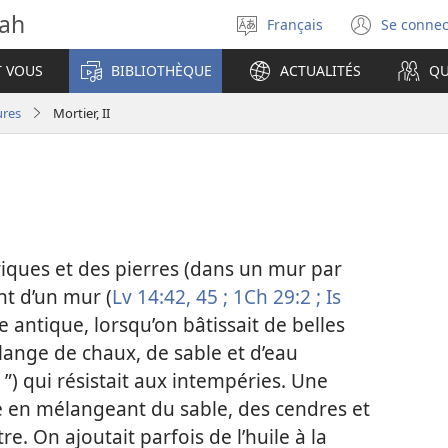
vah
Français
Se connec
Sélectionner
(ouvr
la
une
T VOUS
BIBLIOTHÈQUE
ACTUALITÉS
QU
langue
nouve
fenêt
ures
Mortier, II
riques et des pierres (dans un mur par
t d’un mur (
Lv 14:42,
45 ;
1Ch 29:2 ;
Is
ne antique, lorsqu’on bâtissait de belles
nge de chaux, de sable et d’eau
”) qui résistait aux intempéries. Une
e en mélangeant du sable, des cendres et
tre. On ajoutait parfois de l’huile à la