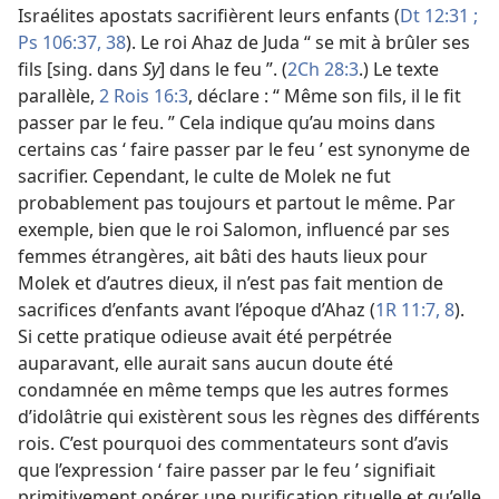
Israélites apostats sacrifièrent leurs enfants (
Dt 12:31 ;
Ps 106:37, 38
). Le roi Ahaz de Juda “ se mit à brûler ses
fils [sing. dans
Sy
] dans le feu ”. (
2Ch 28:3
.) Le texte
parallèle,
2 Rois 16:3
, déclare : “ Même son fils, il le fit
passer par le feu. ” Cela indique qu’au moins dans
certains cas ‘ faire passer par le feu ’ est synonyme de
sacrifier. Cependant, le culte de Molek ne fut
probablement pas toujours et partout le même. Par
exemple, bien que le roi Salomon, influencé par ses
femmes étrangères, ait bâti des hauts lieux pour
Molek et d’autres dieux, il n’est pas fait mention de
sacrifices d’enfants avant l’époque d’Ahaz (
1R 11:7, 8
).
Si cette pratique odieuse avait été perpétrée
auparavant, elle aurait sans aucun doute été
condamnée en même temps que les autres formes
d’idolâtrie qui existèrent sous les règnes des différents
rois. C’est pourquoi des commentateurs sont d’avis
que l’expression ‘ faire passer par le feu ’ signifiait
primitivement opérer une purification rituelle et qu’elle