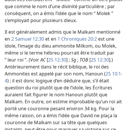
que comme le nom d’une divinité particulière ; par
conséquent, on a émis l’idée que le nom “ Molek ”
s’employait pour plusieurs dieux.
Il est généralement admis que le Malkam mentionné
en
2 Samuel 12:30
et en
1 Chroniques 20:2
est une
idole, l’image du dieu ammonite Milkom, ou Molek,
même si le terme hébreu pourrait être traduit par
“ leur roi ”. (Voir
AC
[
2S 12:30
] ;
Sg
;
TOB
[
2S 12:30
]
.
)
Antérieurement dans le récit biblique, le roi des
Ammonites est appelé par son nom, Hanoun (
2S 10:1-
4
) ; il est donc logique d’en déduire que, s’il était
question du roi plutôt que de l’idole, les Écritures
auraient fait figurer le nom Hanoun plutôt que
Malkam. En outre, on estime improbable qu’un roi ait
porté une couronne pesant environ 34 kg. Pour la
même raison, on a émis l’idée que David ne plaça la
couronne de Malkam sur sa tête que quelques
instants, peut-être pour marquer sa victoire sur ce