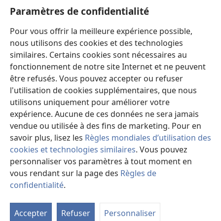
Aide
Paramètres de confidentialité
Dons
Pour vous offrir la meilleure expérience possible,
(ouvre
une
nous utilisons des cookies et des technologies
nouvelle
similaires. Certains cookies sont nécessaires au
Bibliothèque en ligne
(ouvre
fenêtre)
fonctionnement de notre site Internet et ne peuvent
une
®
JW Hub
être refusés. Vous pouvez accepter ou refuser
nouvelle
(ouvre
fenêtre)
l'utilisation de cookies supplémentaires, que nous
une
®
JW Library
nouvelle
utilisons uniquement pour améliorer votre
fenêtre)
expérience. Aucune de ces données ne sera jamais
Watchtower Library
vendue ou utilisée à des fins de marketing. Pour en
savoir plus, lisez les
Règles mondiales d’utilisation des
cookies et technologies similaires
. Vous pouvez
personnaliser vos paramètres à tout moment en
Copyright
© 2026 Watch Tower Bible and Tract Society of Pennsylvania.
vous rendant sur la page des
Règles de
CONDITIONS D’UTILISATION
|
RÈGLES DE CONFIDENTIALITÉ
|
confidentialité
.
PARAMÈTRES DE CONFIDENTIALITÉ
Accepter
Refuser
Personnaliser