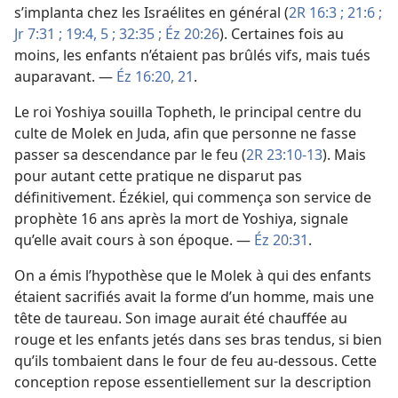
s’implanta chez les Israélites en général (
2R 16:3 ;
21:6 ;
Jr 7:31 ;
19:4, 5 ;
32:35 ;
Éz 20:26
). Certaines fois au
moins, les enfants n’étaient pas brûlés vifs, mais tués
auparavant. —
Éz 16:20, 21
.
Le roi Yoshiya souilla Topheth, le principal centre du
culte de Molek en Juda, afin que personne ne fasse
passer sa descendance par le feu (
2R 23:10-13
). Mais
pour autant cette pratique ne disparut pas
définitivement. Ézékiel, qui commença son service de
prophète 16 ans après la mort de Yoshiya, signale
qu’elle avait cours à son époque. —
Éz 20:31
.
On a émis l’hypothèse que le Molek à qui des enfants
étaient sacrifiés avait la forme d’un homme, mais une
tête de taureau. Son image aurait été chauffée au
rouge et les enfants jetés dans ses bras tendus, si bien
qu’ils tombaient dans le four de feu au-dessous. Cette
conception repose essentiellement sur la description