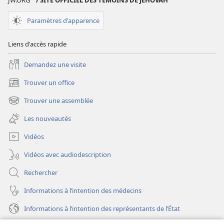
JW.ORG
/ SITE OFFICIEL DES TÉMOINS DE JÉHOVAH
perspicace
des
Paramètres d'apparence
Écritures
Liens d'accès rapide
Demandez une visite
Trouver un office
(ouvre
une
Trouver une assemblée
(ouvre
nouvelle
une
fenêtre)
Les nouveautés
nouvelle
fenêtre)
Vidéos
Vidéos avec audiodescription
Rechercher
Informations à l’intention des médecins
Informations à l’intention des représentants de l’État