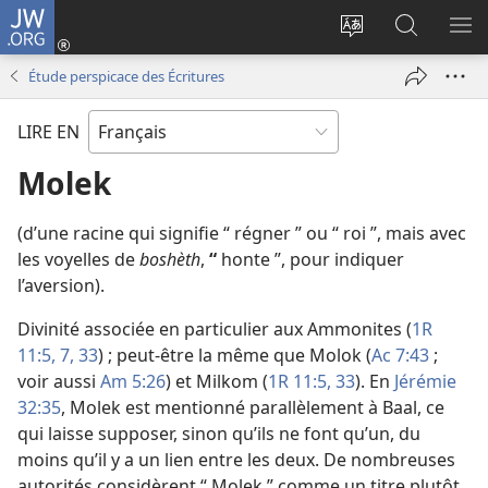
JW.ORG
Se
connecter
Changer
Recherch
AF
(ouvre
la
sur
LE
Étude perspicace des Écritures
une
langue
JW.ORG
ME
nouvelle
du
LIRE EN
fenêtre)
site
Molek
(d’une racine qui signifie “ régner ” ou “ roi ”, mais avec
les voyelles de
boshèth
,
“
honte ”, pour indiquer
l’aversion).
Divinité associée en particulier aux Ammonites (
1R
11:5,
7,
33
) ; peut-être la même que Molok (
Ac 7:43
;
voir aussi
Am 5:26
) et Milkom (
1R 11:5,
33
). En
Jérémie
32:35
, Molek est mentionné parallèlement à Baal, ce
qui laisse supposer, sinon qu’ils ne font qu’un, du
moins qu’il y a un lien entre les deux. De nombreuses
autorités considèrent “ Molek ” comme un titre plutôt