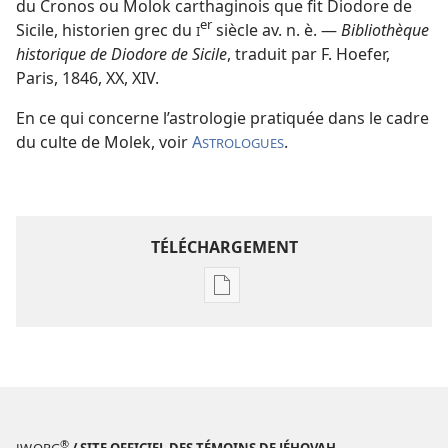
du Cronos ou Molok carthaginois que fit Diodore de
er
Sicile, historien grec du
siècle av. n. è. —
Bibliothèque
I
historique de Diodore de Sicile
, traduit par F. Hoefer,
Paris, 1846, XX, XIV.
En ce qui concerne l’astrologie pratiquée dans le cadre
du culte de Molek, voir
A
.
STROLOGUES
TÉLÉCHARGEMENT
Options
de
téléchargement
des
publications
numériques
Étude
®