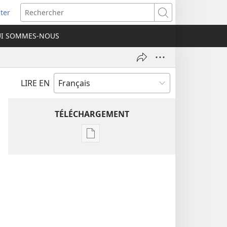
ter
e
Rechercher
I SOMMES-NOUS
lle
re)
LIRE EN
TÉLÉCHARGEMENT
Options
de
téléchargement
des
publications
numériques
Étude
perspicace