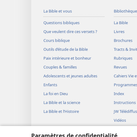
La Bible et vous
Bibliothèque
Questions bibliques
La Bible
Que veulent dire ces versets ?
Livres
Cours biblique
Brochures
Outils d’étude de la Bible
Tracts & Invi
Paix intérieure et bonheur
Rubriques
Couples & familles
Revues
Adolescents et jeunes adultes
Cahiers Vie e
Enfants
Programme
La foi en Dieu
Index
La Bible et la science
Instructions
La Bible et l’Histoire
JW Télédiffu
Vidéos
Musique
Paramètres de confidentialité