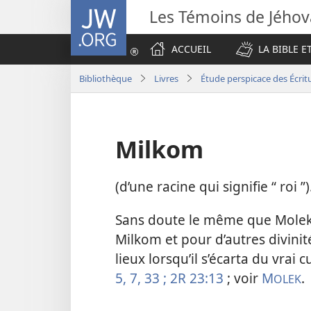
JW.ORG
Les Témoins de Jého
ACCUEIL
LA BIBLE E
Bibliothèque
Livres
Étude perspicace des Écrit
Milkom
(d’une racine qui signifie “ roi ”)
Sans doute le même que Molek,
Milkom et pour d’autres divinit
lieux lorsqu’il s’écarta du vrai 
5,
7,
33 ;
2R 23:13
; voir
M
.
OLEK