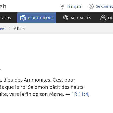
vah
Français
Se connec
Sélectionner
(ouvr
la
une
T VOUS
BIBLIOTHÈQUE
ACTUALITÉS
QU
langue
nouve
fenêt
ures
Milkom
.
 dieu des Ammonites. C’est pour
és que le roi Salomon bâtit des hauts
culte, vers la fin de son règne. —
1R 11:4,