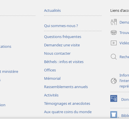
Actualités
Liens d'acc
Deman
Qui sommes-nous ?
Trouv
(ouvre
Questions fréquentes
une
Vidé
Demandez une visite
nouvelle
tations
fenêtre)
Nous contacter
Rech
Béthels : infos et visites
Offices
t ministère
Infor
Mémorial
s
l’int
repré
Rassemblements annuels
Activités
Don
(ouvre
Témoignages et anecdotes
sion
une
Aux quatre coins du monde
nouvelle
Bibl
(ouvre
fenêtre)
une
JW L
nouvelle