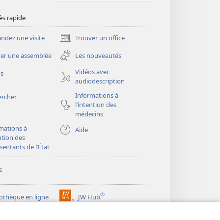
ès rapide
dez une visite
Trouver un office
(ouvre
une
er une assemblée
Les nouveautés
nouvelle
fenêtre)
Vidéos avec
os
audiodescription
Informations à
ercher
l’intention des
médecins
mations à
Aide
ention des
sentants de l’État
s
®
iothèque en ligne
JW Hub
(ouvre
une
®
ibrary
Watchtower Library
nouvelle