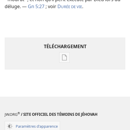
déluge. —
Gn 5:27
; voir
D
.
URÉE DE VIE
TÉLÉCHARGEMENT
Options
de
téléchargement
des
publications
numériques
Étude
perspicace
®
JW.ORG
/ SITE OFFICIEL DES TÉMOINS DE JÉHOVAH
des
Écritures
Paramètres d'apparence