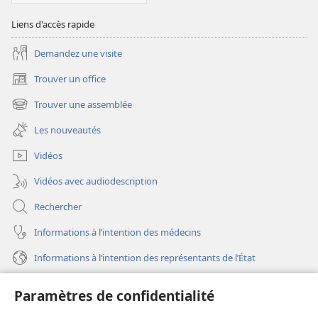
Liens d'accès rapide
Demandez une visite
Trouver un office
(ouvre
une
Trouver une assemblée
(ouvre
nouvelle
une
fenêtre)
Les nouveautés
nouvelle
fenêtre)
Vidéos
Vidéos avec audiodescription
Rechercher
Informations à l’intention des médecins
Informations à l’intention des représentants de l’État
Aide
Paramètres de confidentialité