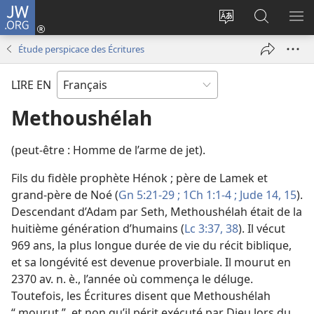
JW.ORG
Se
connecter
Changer
Recherch
AF
(ouvre
la
sur
LE
Étude perspicace des Écritures
une
langue
JW.ORG
ME
nouvelle
du
LIRE EN
fenêtre)
site
Methoushélah
(peut-être : Homme de l’arme de jet).
Fils du fidèle prophète Hénok ; père de Lamek et
grand-père de Noé (
Gn 5:21-29 ;
1Ch 1:1-4 ;
Jude 14, 15
).
Descendant d’Adam par Seth, Methoushélah était de la
huitième génération d’humains (
Lc 3:37, 38
). Il vécut
969 ans, la plus longue durée de vie du récit biblique,
et sa longévité est devenue proverbiale. Il mourut en
2370 av. n. è., l’année où commença le déluge.
Toutefois, les Écritures disent que Methoushélah
“ mourut ”, et non qu’il périt exécuté par Dieu lors du