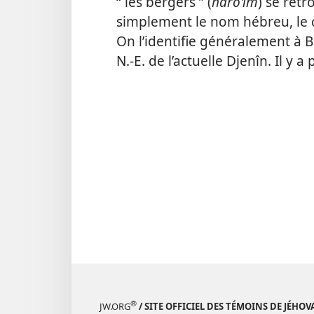
“ les bergers ” (
haroʽim
) se retr
simplement le nom hébreu, le 
On l’identifie généralement à B
N.-E. de l’actuelle Djenîn. Il y a
®
JW.ORG
/ SITE OFFICIEL DES TÉMOINS DE JÉHOV