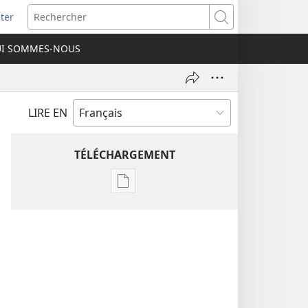
ter
e
Rechercher
I SOMMES-NOUS
lle
re)
LIRE EN
TÉLÉCHARGEMENT
Options
de
téléchargement
des
publications
numériques
Étude
perspicace