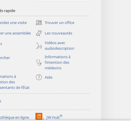
ès rapide
dez une visite
Trouver un office
(ouvre
une
er une assemblée
Les nouveautés
nouvelle
fenêtre)
Vidéos avec
os
audiodescription
Informations à
ercher
l’intention des
médecins
mations à
Aide
ention des
sentants de l’État
s
®
iothèque en ligne
JW Hub
(ouvre
une
®
ibrary
Watchtower Library
nouvelle