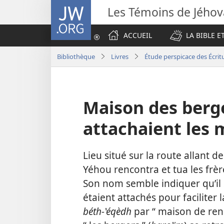
JW.ORG
Les Témoins de Jého
ACCUEIL
LA BIBLE E
Bibliothèque
Livres
Étude perspicace des Écrit
Maison des berger
attachaient les
Lieu situé sur la route allant d
Yéhou rencontra et tua les frèr
Son nom semble indiquer qu’il 
étaient attachés pour faciliter 
béth-ʽéqèdh
par “ maison de ren