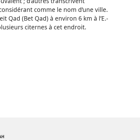
ouvaient ; d’autres transcrivent
considérant comme le nom d’une ville.
eït Qad (Bet Qad) à environ 6 km à l’E.-
 plusieurs citernes à cet endroit.
AH