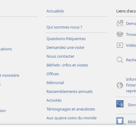
Actualités
Liens d'acc
Deman
Qui sommes-nous ?
Trouv
(ouvre
Questions fréquentes
une
Vidé
Demandez une visite
nouvelle
tations
fenêtre)
Nous contacter
Rech
Béthels : infos et visites
Offices
t ministère
Infor
Mémorial
s
l’int
repré
Rassemblements annuels
Activités
Don
(ouvre
Témoignages et anecdotes
sion
une
Aux quatre coins du monde
nouvelle
Bibl
(ouvre
fenêtre)
une
JW L
nouvelle