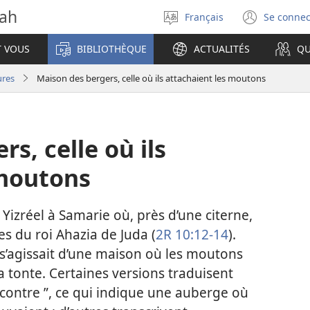
vah
Français
Se connec
Sélectionner
(ouvr
la
une
T VOUS
BIBLIOTHÈQUE
ACTUALITÉS
QU
langue
nouve
fenêt
ures
Maison des bergers, celle où ils attachaient les moutons
s, celle où ils
 moutons
e Yizréel à Samarie où, près d’une citerne,
es du roi Ahazia de Juda (
2R 10:12-14
).
s’agissait d’une maison où les moutons
la tonte. Certaines versions traduisent
contre ”, ce qui indique une auberge où