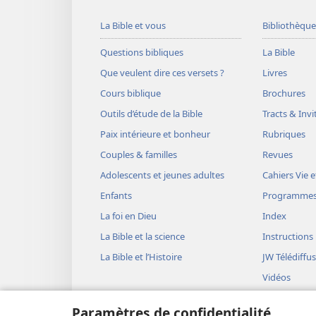
La Bible et vous
Bibliothèque
Questions bibliques
La Bible
Que veulent dire ces versets ?
Livres
Cours biblique
Brochures
Outils d’étude de la Bible
Tracts & Invi
Paix intérieure et bonheur
Rubriques
Couples & familles
Revues
Adolescents et jeunes adultes
Cahiers Vie e
Enfants
Programme
La foi en Dieu
Index
La Bible et la science
Instructions
La Bible et l’Histoire
JW Télédiffu
Vidéos
Musique
Paramètres de confidentialité