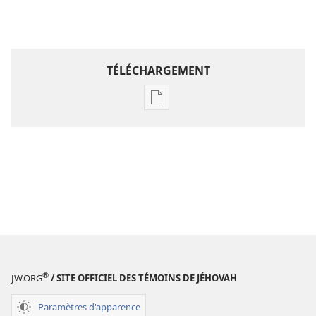
TÉLÉCHARGEMENT
Options
de
téléchargement
des
publications
numériques
Étude
perspicace
des
Écritures
®
JW.ORG
/ SITE OFFICIEL DES TÉMOINS DE JÉHOVAH
Paramètres d'apparence