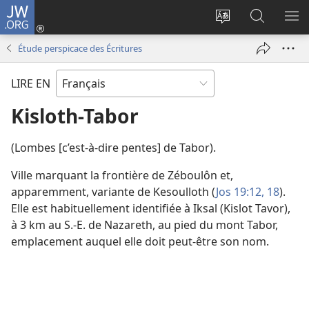
JW.ORG
Se
connecter
Changer
Recherch
AF
(ouvre
la
sur
LE
Étude perspicace des Écritures
une
langue
JW.ORG
ME
nouvelle
du
LIRE EN
fenêtre)
site
Kisloth-Tabor
(Lombes [c’est-à-dire pentes] de Tabor).
Ville marquant la frontière de Zéboulôn et,
apparemment, variante de Kesoulloth (
Jos 19:12,
18
).
Elle est habituellement identifiée à Iksal (Kislot Tavor),
à 3 km au S.-E. de Nazareth, au pied du mont Tabor,
emplacement auquel elle doit peut-être son nom.