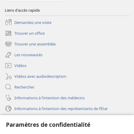
Liens d'accès rapide
Demandez une visite
Trouver un office
(ouvre
une
Trouver une assemblée
(ouvre
nouvelle
une
fenêtre)
Les nouveautés
nouvelle
fenêtre)
Vidéos
Vidéos avec audiodescription
Rechercher
Informations à l’intention des médecins
Informations à l’intention des représentants de l’État
Aide
Paramètres de confidentialité