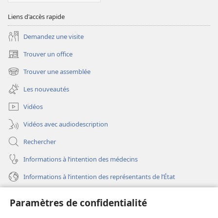
Liens d'accès rapide
Demandez une visite
Trouver un office
(ouvre
une
Trouver une assemblée
(ouvre
nouvelle
une
fenêtre)
Les nouveautés
nouvelle
fenêtre)
Vidéos
Vidéos avec audiodescription
Rechercher
Informations à l’intention des médecins
Informations à l’intention des représentants de l’État
Aide
Paramètres de confidentialité