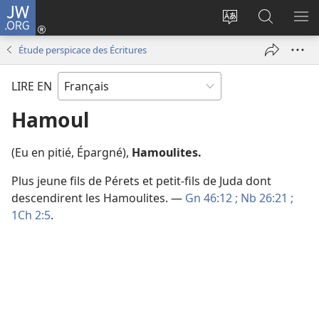
JW.ORG
Se
connecter
Changer
Recherch
AF
(ouvre
la
sur
LE
Étude perspicace des Écritures
une
langue
JW.ORG
ME
nouvelle
du
LIRE EN
fenêtre)
site
Hamoul
(Eu en pitié, Épargné),
Hamoulites.
Plus jeune fils de Pérets et petit-fils de Juda dont
descendirent les Hamoulites. —
Gn 46:12 ;
Nb 26:21 ;
1Ch 2:5
.