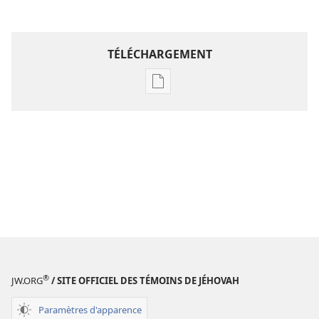
TÉLÉCHARGEMENT
Options
de
téléchargement
des
publications
numériques
Étude
perspicace
des
Écritures
®
JW.ORG
/ SITE OFFICIEL DES TÉMOINS DE JÉHOVAH
Paramètres d'apparence