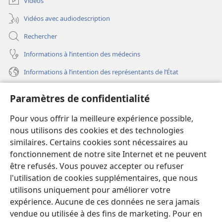
Vidéos
Vidéos avec audiodescription
Rechercher
Informations à l’intention des médecins
Informations à l’intention des représentants de l’État
Aide
Paramètres de confidentialité
Dons
Pour vous offrir la meilleure expérience possible,
(ouvre
une
nous utilisons des cookies et des technologies
nouvelle
similaires. Certains cookies sont nécessaires au
Bibliothèque en ligne
(ouvre
fenêtre)
fonctionnement de notre site Internet et ne peuvent
une
®
JW Hub
être refusés. Vous pouvez accepter ou refuser
nouvelle
(ouvre
fenêtre)
l'utilisation de cookies supplémentaires, que nous
une
®
JW Library
nouvelle
utilisons uniquement pour améliorer votre
fenêtre)
expérience. Aucune de ces données ne sera jamais
Watchtower Library
vendue ou utilisée à des fins de marketing. Pour en