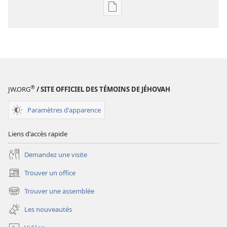
Options
de
téléchargement
des
publications
numériques
Étude
®
JW.ORG
/ SITE OFFICIEL DES TÉMOINS DE JÉHOVAH
perspicace
des
Paramètres d'apparence
Écritures
Liens d'accès rapide
Demandez une visite
Trouver un office
(ouvre
une
Trouver une assemblée
(ouvre
nouvelle
une
fenêtre)
Les nouveautés
nouvelle
fenêtre)