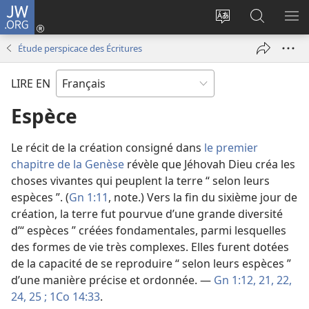
JW.ORG
Se
connecter
Changer
Recherch
AF
(ouvre
la
sur
LE
Étude perspicace des Écritures
une
langue
JW.ORG
ME
nouvelle
du
LIRE EN
fenêtre)
site
Espèce
Le récit de la création consigné dans
le premier
chapitre de la Genèse
révèle que Jéhovah Dieu créa les
choses vivantes qui peuplent la terre “ selon leurs
espèces ”. (
Gn 1:11
, note.) Vers la fin du sixième jour de
création, la terre fut pourvue d’une grande diversité
d’“ espèces ” créées fondamentales, parmi lesquelles
des formes de vie très complexes. Elles furent dotées
de la capacité de se reproduire “ selon leurs espèces ”
d’une manière précise et ordonnée. —
Gn 1:12,
21, 22,
24, 25 ;
1Co 14:33
.