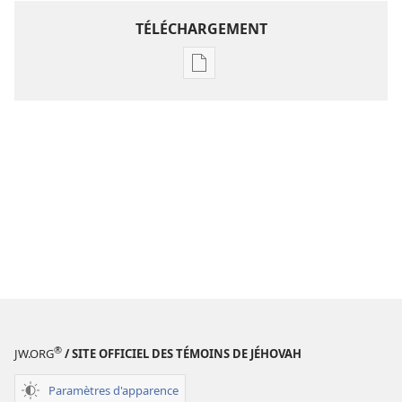
TÉLÉCHARGEMENT
Options
de
téléchargement
des
publications
numériques
Étude
perspicace
des
Écritures
®
JW.ORG
/ SITE OFFICIEL DES TÉMOINS DE JÉHOVAH
Paramètres d'apparence