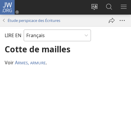
JW.ORG
Se
connecter
Changer
Recherch
AF
(ouvre
la
sur
LE
Étude perspicace des Écritures
une
langue
JW.ORG
ME
nouvelle
du
LIRE EN
fenêtre)
site
Cotte de mailles
Voir
A
,
.
RMES
ARMURE