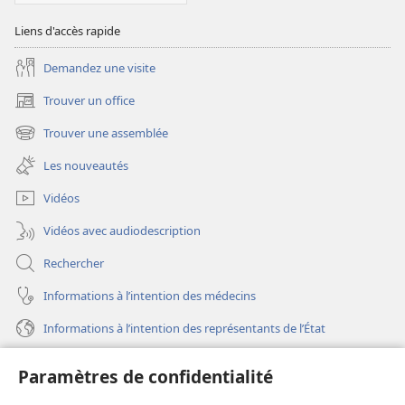
Liens d'accès rapide
Demandez une visite
Trouver un office
(ouvre
une
Trouver une assemblée
(ouvre
nouvelle
une
fenêtre)
Les nouveautés
nouvelle
fenêtre)
Vidéos
Vidéos avec audiodescription
Rechercher
Informations à l’intention des médecins
Informations à l’intention des représentants de l’État
Aide
Paramètres de confidentialité