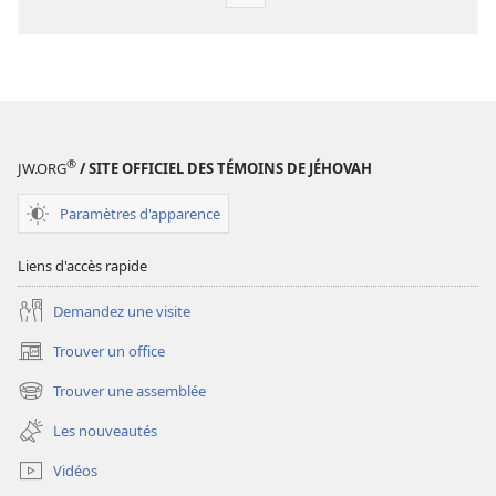
Options
de
téléchargement
des
publications
numériques
Étude
®
JW.ORG
/ SITE OFFICIEL DES TÉMOINS DE JÉHOVAH
perspicace
des
Paramètres d'apparence
Écritures
Liens d'accès rapide
Demandez une visite
Trouver un office
(ouvre
une
Trouver une assemblée
(ouvre
nouvelle
une
fenêtre)
Les nouveautés
nouvelle
fenêtre)
Vidéos