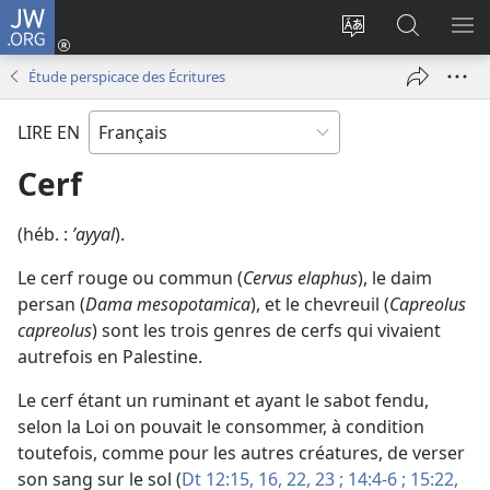
JW.ORG
Se
connecter
Changer
Recherch
AF
(ouvre
la
sur
LE
Étude perspicace des Écritures
une
langue
JW.ORG
ME
nouvelle
du
LIRE EN
fenêtre)
site
Cerf
(héb. :
ʼayyal
).
Le cerf rouge ou commun (
Cervus elaphus
), le daim
persan (
Dama mesopotamica
), et le chevreuil (
Capreolus
capreolus
) sont les trois genres de cerfs qui vivaient
autrefois en Palestine.
Le cerf étant un ruminant et ayant le sabot fendu,
selon la Loi on pouvait le consommer, à condition
toutefois, comme pour les autres créatures, de verser
son sang sur le sol (
Dt 12:15, 16,
22, 23 ;
14:4-6 ;
15:22,