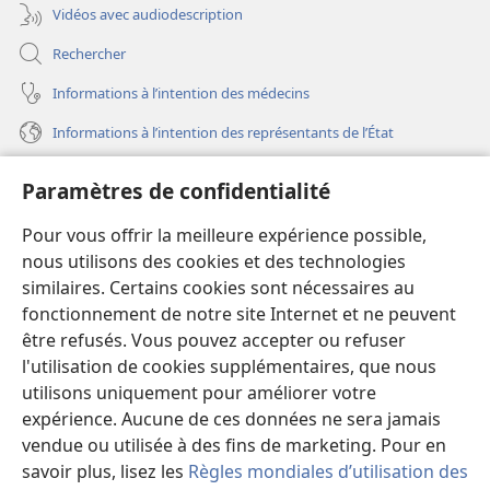
Vidéos avec audiodescription
Rechercher
Informations à l’intention des médecins
Informations à l’intention des représentants de l’État
Aide
Paramètres de confidentialité
Dons
Pour vous offrir la meilleure expérience possible,
(ouvre
une
nous utilisons des cookies et des technologies
nouvelle
similaires. Certains cookies sont nécessaires au
Bibliothèque en ligne
(ouvre
fenêtre)
fonctionnement de notre site Internet et ne peuvent
une
®
JW Hub
être refusés. Vous pouvez accepter ou refuser
nouvelle
(ouvre
fenêtre)
l'utilisation de cookies supplémentaires, que nous
une
®
JW Library
nouvelle
utilisons uniquement pour améliorer votre
fenêtre)
expérience. Aucune de ces données ne sera jamais
Watchtower Library
vendue ou utilisée à des fins de marketing. Pour en
savoir plus, lisez les
Règles mondiales d’utilisation des