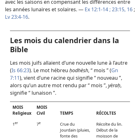
avec les saisons en compensant les différences entre
les années lunaires et solaires. —
Ex 12:1-14 ;
23:15, 16
;
Lv 23:4-16
.
Les mois du calendrier dans la
Bible
Les mois juifs allaient d’une nouvelle lune à l’autre
(
Is 66:23
). Le mot hébreu
ḥodhèsh
, “ mois ” (
Gn
7:11
), vient d’une racine qui signifie “ nouveau ”,
alors qu’un autre mot rendu par “ mois ”,
yèraḥ
,
signifie “ lunaison ”.
MOIS
MOIS
Religieux
Civil
TEMPS
RÉCOLTES
er
e
1
7
Crue du
Récolte du lin.
Jourdain (pluies,
Début de la
fonte des
moisson de