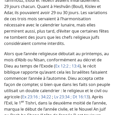
Tammouz, Éloul et Tébeth avaient invariablement
29 jours chacun. Quant à Heshvân (Boul), Kislev et
Adar, ils pouvaient avoir 29 ou 30 jours. Les variations
de ces trois mois servaient à l’harmonisation
nécessaire avec le calendrier lunaire, mais elles
permirent aussi, plus tard, d’éviter que certaines fêtes
ne tombent des jours que les chefs religieux juifs
considéraient comme interdits.
Alors que l’année religieuse débutait au printemps, au
mois d’Abib ou Nisan, conformément au décret de
Dieu au temps de l’Exode (
Ex 12:2 ;
13:4
), le récit
biblique rapporte qu’avant cela les Israélites faisaient
commencer l’année à l’automne. Dieu accepta cette
façon de compter, si bien que dans les faits son peuple
utilisait un double calendrier : le religieux et le civil ou
agricole (
Ex 23:16 ;
34:22
;
Lv 23:34 ;
Dt 16:13
). Après
er
l’Exil, le 1
Tishri, dans la deuxième moitié de l’année,
marqua le début de l’année civile, et le Nouvel An juif