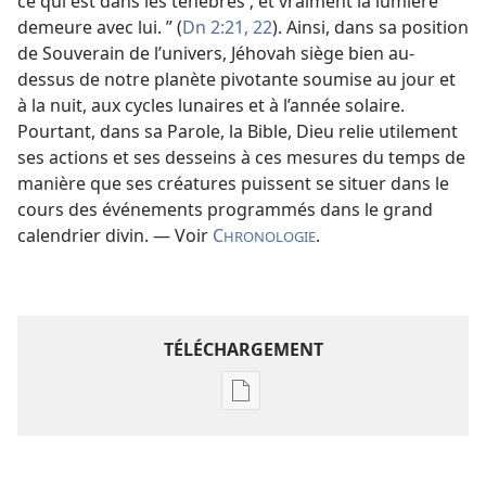
ce qui est dans les ténèbres ; et vraiment la lumière
demeure avec lui. ” (
Dn 2:21, 22
). Ainsi, dans sa position
de Souverain de l’univers, Jéhovah siège bien au-
dessus de notre planète pivotante soumise au jour et
à la nuit, aux cycles lunaires et à l’année solaire.
Pourtant, dans sa Parole, la Bible, Dieu relie utilement
ses actions et ses desseins à ces mesures du temps de
manière que ses créatures puissent se situer dans le
cours des événements programmés dans le grand
calendrier divin. — Voir
C
.
HRONOLOGIE
TÉLÉCHARGEMENT
Options
de
téléchargement
des