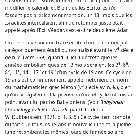
saisons étaient suffisamment en retard pour qu’il faille
modifier le calendrier. Bien que les Écritures n’en
e
fassent pas précisément mention, un 13
mois que les
Israélites intercalaient afin de retomber juste était
appelé après l’Exil Véadar, c’est-à-dire deuxième Adar.
On ne trouve aucune trace écrite d’un calendrier juif
e
catégoriquement établi ou normalisé avant le
siècle
IV
de n. è. (vers 359), quand Hillel II décréta que les
e
e
années embolismiques de 13 mois seraient les 3
, 6
,
e
e
e
e
e
8
, 11
, 14
, 17
et 19
d’un cycle de 19 ans. Ce cycle de
19 ans est communément appelé métonien, du nom
e
du mathématicien grec Méton (
siècle av. n. è.), bien
V
qu’on ait également la preuve qu’un tel cycle fut mis au
point avant lui par les Babyloniens. (Voir
Babylonian
Chronology, 626 B.C.–A.D. 75
, par R. Parker et
W. Dubberstein, 1971, p. 1, 3, 6.) Ce cycle tient compte
du fait que tous les 19 ans la nouvelle lune et la pleine
lune retombent les mêmes jours de l’année solaire.