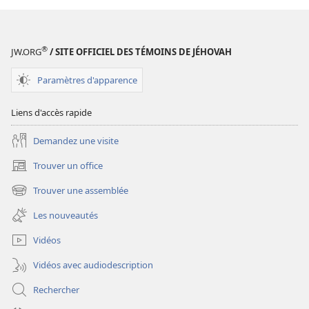
publications
numériques
Étude
®
JW.ORG
/ SITE OFFICIEL DES TÉMOINS DE JÉHOVAH
perspicace
des
Paramètres d'apparence
Écritures
Liens d'accès rapide
Demandez une visite
Trouver un office
(ouvre
une
Trouver une assemblée
(ouvre
nouvelle
une
fenêtre)
Les nouveautés
nouvelle
fenêtre)
Vidéos
Vidéos avec audiodescription
Rechercher