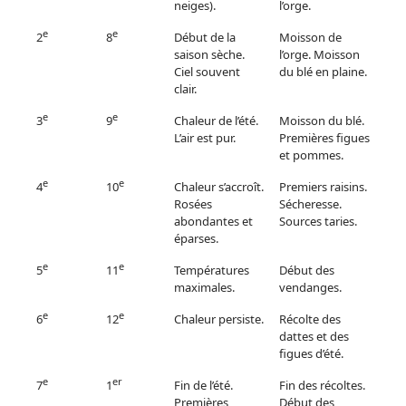
neiges).
l’orge.
e
e
2
8
Début de la
Moisson de
saison sèche.
l’orge. Moisson
Ciel souvent
du blé en plaine.
clair.
e
e
3
9
Chaleur de l’été.
Moisson du blé.
L’air est pur.
Premières figues
et pommes.
e
e
4
10
Chaleur s’accroît.
Premiers raisins.
Rosées
Sécheresse.
abondantes et
Sources taries.
éparses.
e
e
5
11
Températures
Début des
maximales.
vendanges.
e
e
6
12
Chaleur persiste.
Récolte des
dattes et des
figues d’été.
e
er
7
1
Fin de l’été.
Fin des récoltes.
Premières
Début des