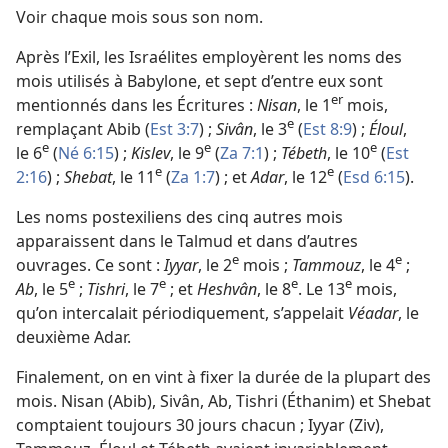
Voir chaque mois sous son nom.
Après l’Exil, les Israélites employèrent les noms des
mois utilisés à Babylone, et sept d’entre eux sont
er
mentionnés dans les Écritures :
Nisan
, le 1
mois,
e
remplaçant Abib (
Est 3:7
) ;
Sivân
, le 3
(
Est 8:9
) ;
Éloul
,
e
e
e
le 6
(
Né 6:15
) ;
Kislev
, le 9
(
Za 7:1
) ;
Tébeth
, le 10
(
Est
e
e
2:16
) ;
Shebat
, le 11
(
Za 1:7
) ; et
Adar
, le 12
(
Esd 6:15
).
Les noms postexiliens des cinq autres mois
apparaissent dans le Talmud et dans d’autres
e
e
ouvrages. Ce sont :
Iyyar
, le 2
mois ;
Tammouz
, le 4
;
e
e
e
e
Ab
, le 5
;
Tishri
, le 7
; et
Heshvân
, le 8
. Le 13
mois,
qu’on intercalait périodiquement, s’appelait
Véadar
, le
deuxième Adar.
Finalement, on en vint à fixer la durée de la plupart des
mois. Nisan (Abib), Sivân, Ab, Tishri (Éthanim) et Shebat
comptaient toujours 30 jours chacun ; Iyyar (Ziv),