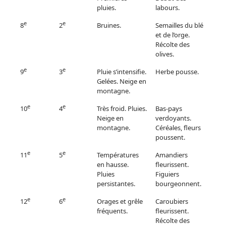
pluies.
labours.
e
e
8
2
Bruines.
Semailles du blé
et de l’orge.
Récolte des
olives.
e
e
9
3
Pluie s’intensifie.
Herbe pousse.
Gelées. Neige en
montagne.
e
e
10
4
Très froid. Pluies.
Bas-pays
Neige en
verdoyants.
montagne.
Céréales, fleurs
poussent.
e
e
11
5
Températures
Amandiers
en hausse.
fleurissent.
Pluies
Figuiers
persistantes.
bourgeonnent.
e
e
12
6
Orages et grêle
Caroubiers
fréquents.
fleurissent.
Récolte des