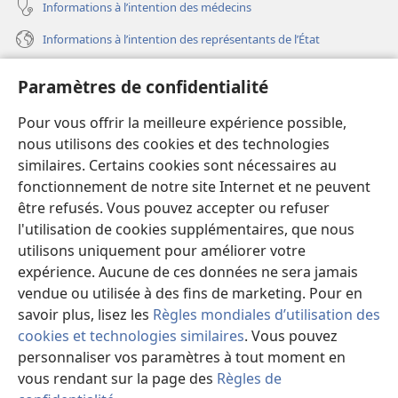
Informations à l’intention des médecins
Informations à l’intention des représentants de l’État
Aide
Paramètres de confidentialité
Dons
Pour vous offrir la meilleure expérience possible,
(ouvre
une
nous utilisons des cookies et des technologies
nouvelle
similaires. Certains cookies sont nécessaires au
Bibliothèque en ligne
(ouvre
fenêtre)
fonctionnement de notre site Internet et ne peuvent
une
®
JW Hub
être refusés. Vous pouvez accepter ou refuser
nouvelle
(ouvre
fenêtre)
l'utilisation de cookies supplémentaires, que nous
une
®
JW Library
nouvelle
utilisons uniquement pour améliorer votre
fenêtre)
expérience. Aucune de ces données ne sera jamais
Watchtower Library
vendue ou utilisée à des fins de marketing. Pour en
savoir plus, lisez les
Règles mondiales d’utilisation des
cookies et technologies similaires
. Vous pouvez
personnaliser vos paramètres à tout moment en
Copyright
© 2026 Watch Tower Bible and Tract Society of Pennsylvania.
vous rendant sur la page des
Règles de
CONDITIONS D’UTILISATION
|
RÈGLES DE CONFIDENTIALITÉ
|