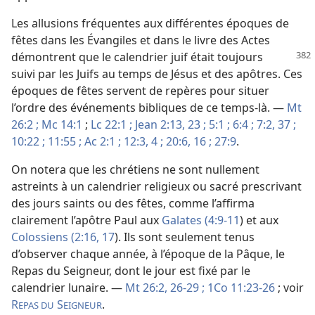
Les allusions fréquentes aux différentes époques de
fêtes dans les Évangiles et dans le livre des Actes
démontrent que le calendrier juif était toujours
suivi par les Juifs au temps de Jésus et des apôtres. Ces
époques de fêtes servent de repères pour situer
l’ordre des événements bibliques de ce temps-là. —
Mt
26:2 ;
Mc 14:1
;
Lc 22:1 ;
Jean 2:13,
23 ;
5:1 ;
6:4 ;
7:2,
37 ;
10:22 ;
11:55 ;
Ac 2:1 ;
12:3, 4 ;
20:6,
16 ;
27:9
.
On notera que les chrétiens ne sont nullement
astreints à un calendrier religieux ou sacré prescrivant
des jours saints ou des fêtes, comme l’affirma
clairement l’apôtre Paul aux
Galates (4:9-11
) et aux
Colossiens (2:16, 17
). Ils sont seulement tenus
d’observer chaque année, à l’époque de la Pâque, le
Repas du Seigneur, dont le jour est fixé par le
calendrier lunaire. —
Mt 26:2,
26-29 ;
1Co 11:23-26
; voir
R
S
.
EPAS DU
EIGNEUR