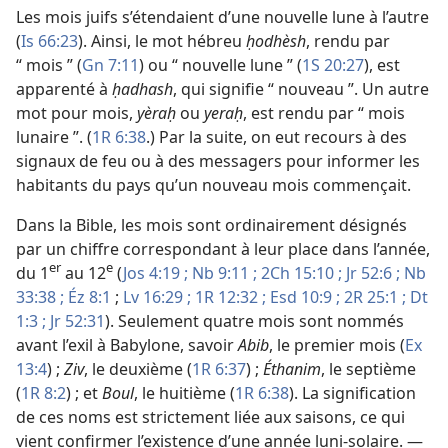
Les mois juifs s’étendaient d’une nouvelle lune à l’autre
(
Is 66:23
). Ainsi, le mot hébreu
ḥodhèsh
, rendu par
“ mois ” (
Gn 7:11
) ou “ nouvelle lune ” (
1S 20:27
), est
apparenté à
ḥadhash
, qui signifie “ nouveau ”. Un autre
mot pour mois,
yèraḥ
ou
yeraḥ
, est rendu par “ mois
lunaire ”. (
1R 6:38
.) Par la suite, on eut recours à des
signaux de feu ou à des messagers pour informer les
habitants du pays qu’un nouveau mois commençait.
Dans la Bible, les mois sont ordinairement désignés
par un chiffre correspondant à leur place dans l’année,
er
e
du 1
au 12
(
Jos 4:19 ;
Nb 9:11 ;
2Ch 15:10 ;
Jr 52:6 ;
Nb
33:38 ;
Éz 8:1
;
Lv 16:29 ;
1R 12:32 ;
Esd 10:9 ;
2R 25:1 ;
Dt
1:3 ;
Jr 52:31
). Seulement quatre mois sont nommés
avant l’exil à Babylone, savoir
Abib
, le premier mois (
Ex
13:4
) ;
Ziv
, le deuxième (
1R 6:37
) ;
Éthanim
, le septième
(
1R 8:2
) ; et
Boul
, le huitième (
1R 6:38
). La signification
de ces noms est strictement liée aux saisons, ce qui
vient confirmer l’existence d’une année luni-solaire. —