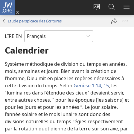
JW.ORG
Se
connecter
Changer
Recherch
AF
(ouvre
la
sur
LE
Étude perspicace des Écritures
une
langue
JW.ORG
ME
nouvelle
du
LIRE EN
fenêtre)
site
Calendrier
Système méthodique de division du temps en années,
mois, semaines et jours. Bien avant la création de
l’homme, Dieu mit en place les repères nécessaires à
cette division du temps. Selon
Genèse 1:14, 15
, les
‘ luminaires dans l’étendue des cieux ’ devaient servir,
entre autres choses, “ pour les époques [les saisons] et
pour les jours et pour les années ”. Le jour solaire,
l’année solaire et le mois lunaire sont donc des
divisions naturelles du temps régies respectivement
par la rotation quotidienne de la terre sur son axe, par