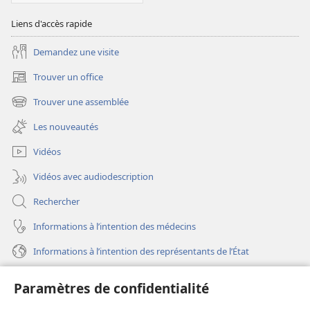
Liens d'accès rapide
Demandez une visite
Trouver un office
(ouvre
une
Trouver une assemblée
(ouvre
nouvelle
une
fenêtre)
Les nouveautés
nouvelle
fenêtre)
Vidéos
Vidéos avec audiodescription
Rechercher
Informations à l’intention des médecins
Informations à l’intention des représentants de l’État
Aide
Paramètres de confidentialité