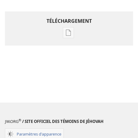
TÉLÉCHARGEMENT
Options
de
téléchargement
des
publications
numériques
Étude
perspicace
des
Écritures
®
JW.ORG
/ SITE OFFICIEL DES TÉMOINS DE JÉHOVAH
Paramètres d'apparence