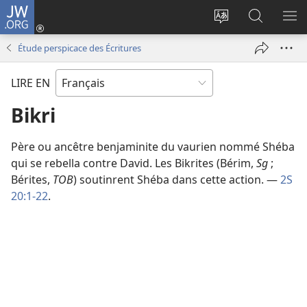
JW.ORG
Se
connecter
Changer
Recherch
AF
(ouvre
la
sur
LE
Étude perspicace des Écritures
une
langue
JW.ORG
ME
nouvelle
du
LIRE EN
fenêtre)
site
Bikri
Père ou ancêtre benjaminite du vaurien nommé Shéba
qui se rebella contre David. Les Bikrites (Bérim,
Sg
;
Bérites,
TOB
) soutinrent Shéba dans cette action. —
2S
20:1-22
.