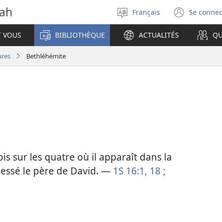
vah
Français
Se connec
Sélectionner
(ouvr
la
une
T VOUS
BIBLIOTHÈQUE
ACTUALITÉS
QU
langue
nouve
fenêt
ures
Bethléhémite
is sur les quatre où il apparaît dans la
 Jessé le père de David. —
1S 16:1,
18 ;