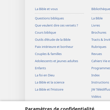
La Bible et vous
Bibliothèque
Questions bibliques
La Bible
Que veulent dire ces versets ?
Livres
Cours biblique
Brochures
Outils d’étude de la Bible
Tracts & Invi
Paix intérieure et bonheur
Rubriques
Couples & familles
Revues
Adolescents et jeunes adultes
Cahiers Vie e
Enfants
Programme
La foi en Dieu
Index
La Bible et la science
Instructions
La Bible et l’Histoire
JW Télédiffu
Vidéos
Musique
Paramètres de confidentialité