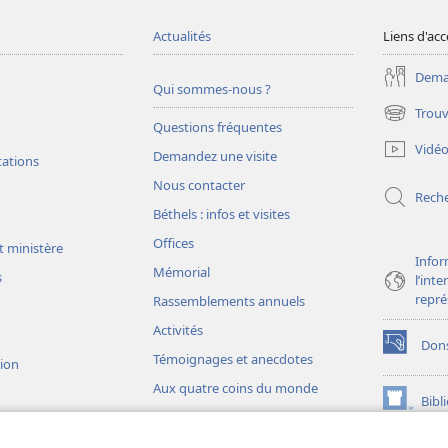
Actualités
Liens d'acc
Deman
Qui sommes-nous ?
Trouv
(ouvre
Questions fréquentes
une
Vidé
Demandez une visite
nouvelle
tations
fenêtre)
Nous contacter
Rech
Béthels : infos et visites
Offices
t ministère
Infor
Mémorial
s
l’int
repré
Rassemblements annuels
Activités
Don
(ouvre
Témoignages et anecdotes
sion
une
Aux quatre coins du monde
nouvelle
Bibl
(ouvre
fenêtre)
une
JW L
nouvelle