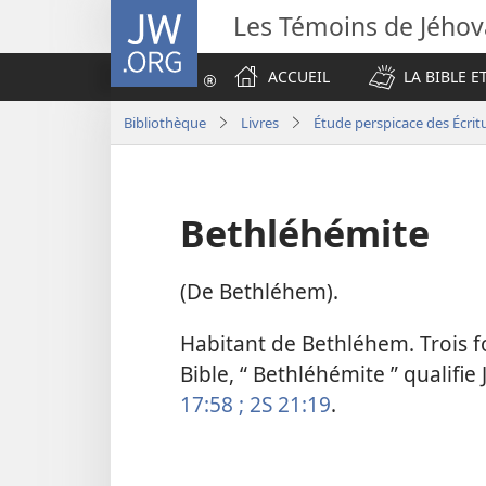
JW.ORG
Les Témoins de Jého
ACCUEIL
LA BIBLE E
Bibliothèque
Livres
Étude perspicace des Écrit
Bethléhémite
(De Bethléhem).
Habitant de Bethléhem. Trois fo
Bible, “ Bethléhémite ” qualifie
17:58 ;
2S 21:19
.