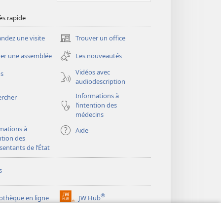
ès rapide
dez une visite
Trouver un office
(ouvre
une
er une assemblée
Les nouveautés
nouvelle
fenêtre)
Vidéos avec
os
audiodescription
Informations à
ercher
l’intention des
médecins
mations à
Aide
ention des
sentants de l’État
s
®
iothèque en ligne
JW Hub
(ouvre
une
®
ibrary
Watchtower Library
nouvelle