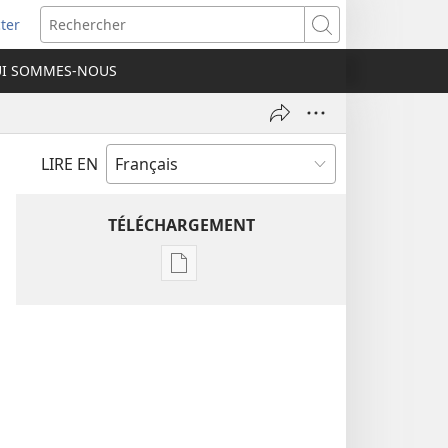
ter
e
Rechercher
I SOMMES-NOUS
lle
re)
LIRE EN
TÉLÉCHARGEMENT
Options
de
téléchargement
des
publications
numériques
Étude
perspicace