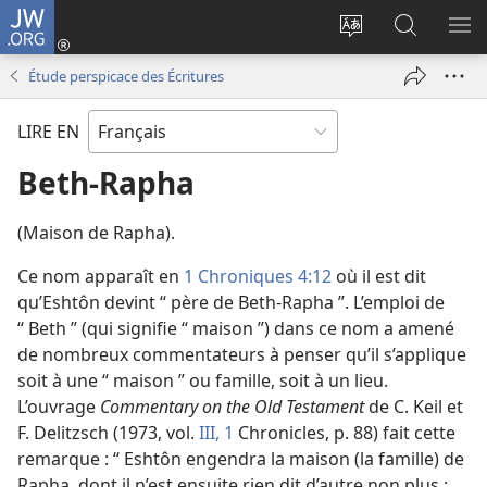
JW.ORG
Se
connecter
Changer
Recherch
AF
(ouvre
la
sur
LE
Étude perspicace des Écritures
une
langue
JW.ORG
ME
nouvelle
du
LIRE EN
fenêtre)
site
Beth-Rapha
(Maison de Rapha).
Ce nom apparaît en
1 Chroniques 4:12
où il est dit
qu’Eshtôn devint “ père de Beth-Rapha ”. L’emploi de
“ Beth ” (qui signifie “ maison ”) dans ce nom a amené
de nombreux commentateurs à penser qu’il s’applique
soit à une “ maison ” ou famille, soit à un lieu.
L’ouvrage
Commentary on the Old Testament
de C. Keil et
F. Delitzsch (1973, vol.
III, 1
Chronicles, p. 88) fait cette
remarque : “ Eshtôn engendra la maison (la famille) de
Rapha, dont il n’est ensuite rien dit d’autre non plus ;