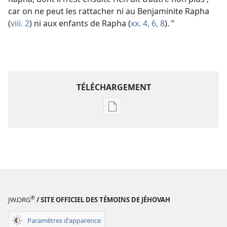
car on ne peut les rattacher ni au Benjaminite Rapha
(
viii. 2
) ni aux enfants de Rapha (
xx. 4,
6,
8
). ”
TÉLÉCHARGEMENT
Options
de
téléchargement
des
publications
numériques
Étude
perspicace
®
JW.ORG
/ SITE OFFICIEL DES TÉMOINS DE JÉHOVAH
des
Paramètres d'apparence
Écritures