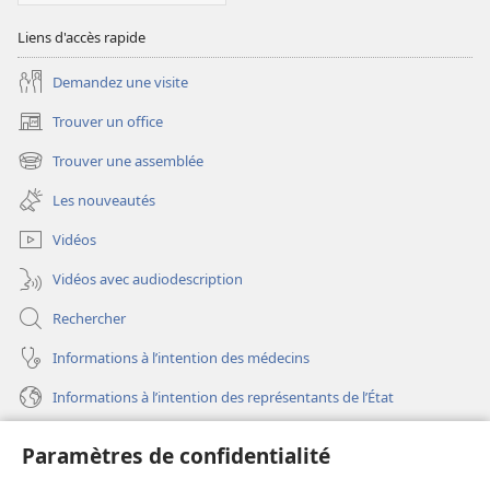
Liens d'accès rapide
Demandez une visite
Trouver un office
(ouvre
une
Trouver une assemblée
(ouvre
nouvelle
une
fenêtre)
Les nouveautés
nouvelle
fenêtre)
Vidéos
Vidéos avec audiodescription
Rechercher
Informations à l’intention des médecins
Informations à l’intention des représentants de l’État
Aide
Paramètres de confidentialité