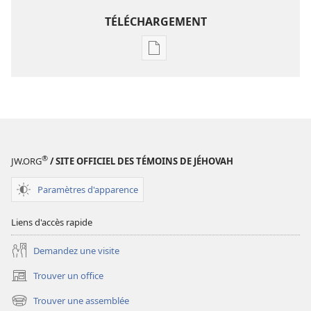
TÉLÉCHARGEMENT
Options
de
téléchargement
des
publications
numériques
Étude
®
JW.ORG
/ SITE OFFICIEL DES TÉMOINS DE JÉHOVAH
perspicace
des
Paramètres d'apparence
Écritures
Liens d'accès rapide
Demandez une visite
Trouver un office
(ouvre
une
Trouver une assemblée
(ouvre
nouvelle