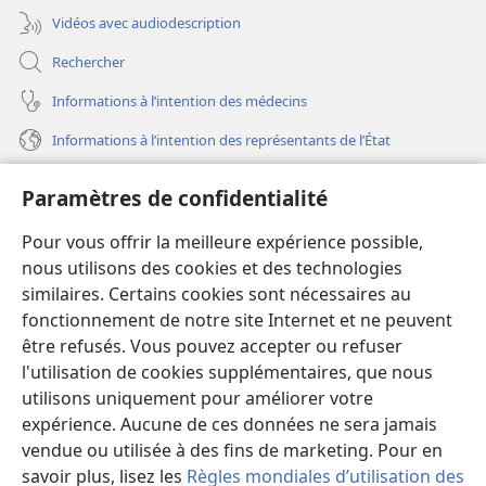
Vidéos avec audiodescription
Rechercher
Informations à l’intention des médecins
Informations à l’intention des représentants de l’État
Aide
Paramètres de confidentialité
Dons
Pour vous offrir la meilleure expérience possible,
(ouvre
une
nous utilisons des cookies et des technologies
nouvelle
similaires. Certains cookies sont nécessaires au
Bibliothèque en ligne
(ouvre
fenêtre)
fonctionnement de notre site Internet et ne peuvent
une
®
JW Hub
être refusés. Vous pouvez accepter ou refuser
nouvelle
(ouvre
fenêtre)
l'utilisation de cookies supplémentaires, que nous
une
®
JW Library
nouvelle
utilisons uniquement pour améliorer votre
fenêtre)
expérience. Aucune de ces données ne sera jamais
Watchtower Library
vendue ou utilisée à des fins de marketing. Pour en
savoir plus, lisez les
Règles mondiales d’utilisation des