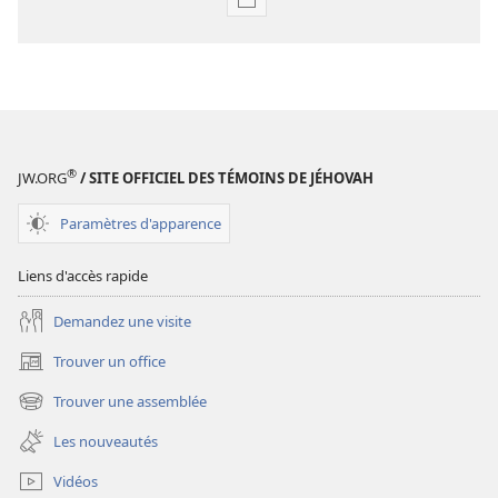
Options
de
téléchargement
des
publications
numériques
Étude
®
JW.ORG
/ SITE OFFICIEL DES TÉMOINS DE JÉHOVAH
perspicace
des
Paramètres d'apparence
Écritures
Liens d'accès rapide
Demandez une visite
Trouver un office
(ouvre
une
Trouver une assemblée
(ouvre
nouvelle
une
fenêtre)
Les nouveautés
nouvelle
fenêtre)
Vidéos