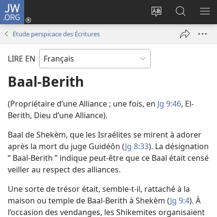
JW.ORG
Se
connecter
Changer
Recherch
AF
(ouvre
la
sur
LE
Étude perspicace des Écritures
une
langue
JW.ORG
ME
nouvelle
du
LIRE EN
fenêtre)
site
Baal-Berith
(Propriétaire d’une Alliance ; une fois, en
Jg 9:46
, El-
Berith, Dieu d’une Alliance).
Baal de Shekèm, que les Israélites se mirent à adorer
après la mort du juge Guidéôn (
Jg 8:33
). La désignation
“ Baal-Berith ” indique peut-être que ce Baal était censé
veiller au respect des alliances.
Une sorte de trésor était, semble-t-il, rattaché à la
maison ou temple de Baal-Berith à Shekèm (
Jg 9:4
). À
l’occasion des vendanges, les Shikemites organisaient