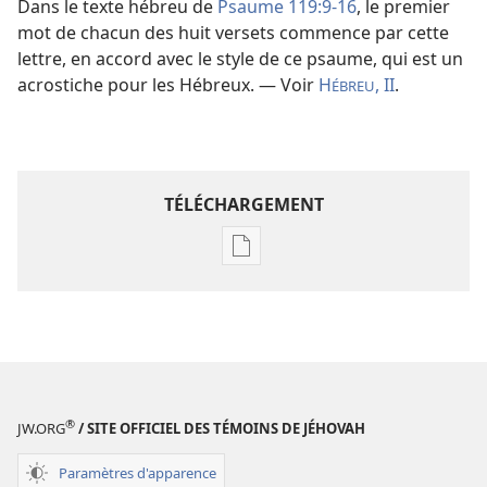
Dans le texte hébreu de
Psaume 119:9-16
, le premier
mot de chacun des huit versets commence par cette
lettre, en accord avec le style de ce psaume, qui est un
acrostiche pour les Hébreux. — Voir
H
, II
.
ÉBREU
TÉLÉCHARGEMENT
Options
de
téléchargement
des
publications
numériques
Étude
®
JW.ORG
/ SITE OFFICIEL DES TÉMOINS DE JÉHOVAH
perspicace
des
Paramètres d'apparence