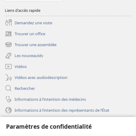
Écritures
Liens d'accès rapide
Demandez une visite
Trouver un office
(ouvre
une
Trouver une assemblée
(ouvre
nouvelle
une
fenêtre)
Les nouveautés
nouvelle
fenêtre)
Vidéos
Vidéos avec audiodescription
Rechercher
Informations à l’intention des médecins
Informations à l’intention des représentants de l’État
Aide
Paramètres de confidentialité