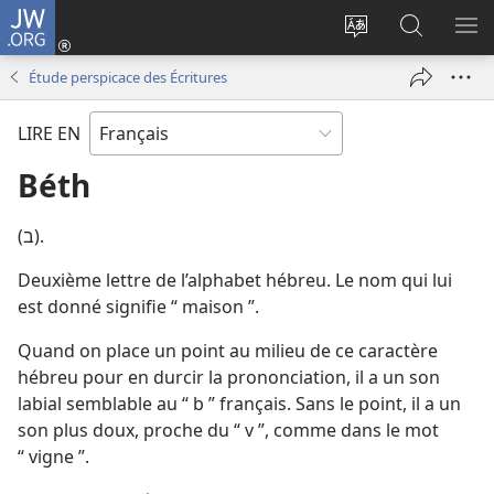
JW.ORG
Se
connecter
Changer
Recherch
AF
(ouvre
la
sur
LE
Étude perspicace des Écritures
une
langue
JW.ORG
ME
nouvelle
du
LIRE EN
fenêtre)
site
Béth
(ב).
Deuxième lettre de l’alphabet hébreu. Le nom qui lui
est donné signifie “ maison ”.
Quand on place un point au milieu de ce caractère
hébreu pour en durcir la prononciation, il a un son
labial semblable au “ b ” français. Sans le point, il a un
son plus doux, proche du “ v ”, comme dans le mot
“ vigne ”.