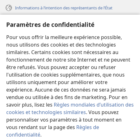
Informations à l’intention des représentants de l’État
Aide
Paramètres de confidentialité
Dons
Pour vous offrir la meilleure expérience possible,
(ouvre
une
nous utilisons des cookies et des technologies
nouvelle
similaires. Certains cookies sont nécessaires au
Bibliothèque en ligne
(ouvre
fenêtre)
fonctionnement de notre site Internet et ne peuvent
une
®
JW Hub
être refusés. Vous pouvez accepter ou refuser
nouvelle
(ouvre
fenêtre)
l'utilisation de cookies supplémentaires, que nous
une
®
JW Library
nouvelle
utilisons uniquement pour améliorer votre
fenêtre)
expérience. Aucune de ces données ne sera jamais
Watchtower Library
vendue ou utilisée à des fins de marketing. Pour en
savoir plus, lisez les
Règles mondiales d’utilisation des
cookies et technologies similaires
. Vous pouvez
personnaliser vos paramètres à tout moment en
Copyright
© 2026 Watch Tower Bible and Tract Society of Pennsylvania.
vous rendant sur la page des
Règles de
CONDITIONS D’UTILISATION
|
RÈGLES DE CONFIDENTIALITÉ
|
confidentialité
.
PARAMÈTRES DE CONFIDENTIALITÉ