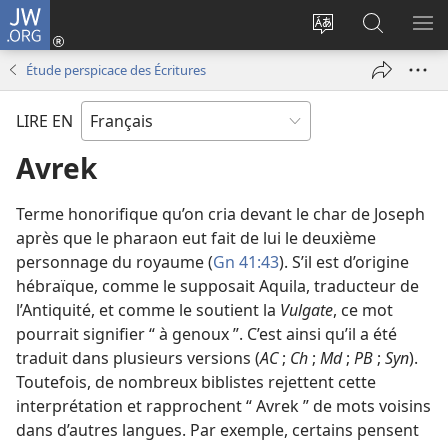
JW.ORG
Se
connecter
Changer
Recherch
AF
(ouvre
la
sur
LE
Étude perspicace des Écritures
une
langue
JW.ORG
ME
nouvelle
du
LIRE EN
fenêtre)
site
Avrek
Terme honorifique qu’on cria devant le char de Joseph
après que le pharaon eut fait de lui le deuxième
personnage du royaume (
Gn 41:43
). S’il est d’origine
hébraïque, comme le supposait Aquila, traducteur de
l’Antiquité, et comme le soutient la
Vulgate
, ce mot
pourrait signifier “ à genoux ”. C’est ainsi qu’il a été
traduit dans plusieurs versions (
AC
;
Ch
;
Md
;
PB
;
Syn
).
Toutefois, de nombreux biblistes rejettent cette
interprétation et rapprochent “ Avrek ” de mots voisins
dans d’autres langues. Par exemple, certains pensent