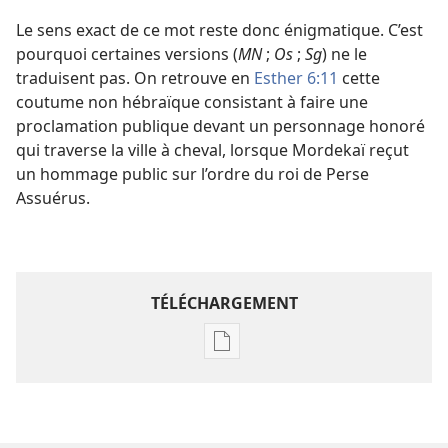
Le sens exact de ce mot reste donc énigmatique. C’est
pourquoi certaines versions (
MN
;
Os
;
Sg
) ne le
traduisent pas. On retrouve en
Esther 6:11
cette
coutume non hébraïque consistant à faire une
proclamation publique devant un personnage honoré
qui traverse la ville à cheval, lorsque Mordekaï reçut
un hommage public sur l’ordre du roi de Perse
Assuérus.
TÉLÉCHARGEMENT
Options
de
téléchargement
des