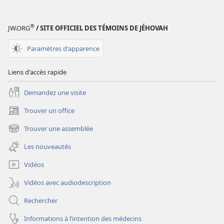
publications
numériques
Étude
®
JW.ORG
/ SITE OFFICIEL DES TÉMOINS DE JÉHOVAH
perspicace
des
Paramètres d'apparence
Écritures
Liens d'accès rapide
Demandez une visite
Trouver un office
(ouvre
une
Trouver une assemblée
(ouvre
nouvelle
une
fenêtre)
Les nouveautés
nouvelle
fenêtre)
Vidéos
Vidéos avec audiodescription
Rechercher
Informations à l’intention des médecins