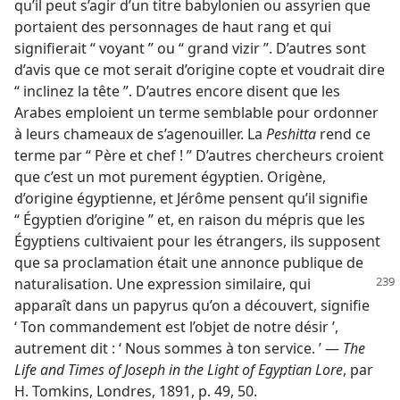
qu’il peut s’agir d’un titre babylonien ou assyrien que
portaient des personnages de haut rang et qui
signifierait “ voyant ” ou “ grand vizir ”. D’autres sont
d’avis que ce mot serait d’origine copte et voudrait dire
“ inclinez la tête ”. D’autres encore disent que les
Arabes emploient un terme semblable pour ordonner
à leurs chameaux de s’agenouiller. La
Peshitta
rend ce
terme par “ Père et chef ! ” D’autres chercheurs croient
que c’est un mot purement égyptien. Origène,
d’origine égyptienne, et Jérôme pensent qu’il signifie
“ Égyptien d’origine ” et, en raison du mépris que les
Égyptiens cultivaient pour les étrangers, ils supposent
que sa proclamation était une annonce publique de
naturalisation.
Une expression similaire, qui
apparaît dans un papyrus qu’on a découvert, signifie
‘ Ton commandement est l’objet de notre désir ’,
autrement dit : ‘ Nous sommes à ton service. ’ —
The
Life and Times of Joseph in the Light of Egyptian Lore
, par
H. Tomkins, Londres, 1891, p. 49, 50.